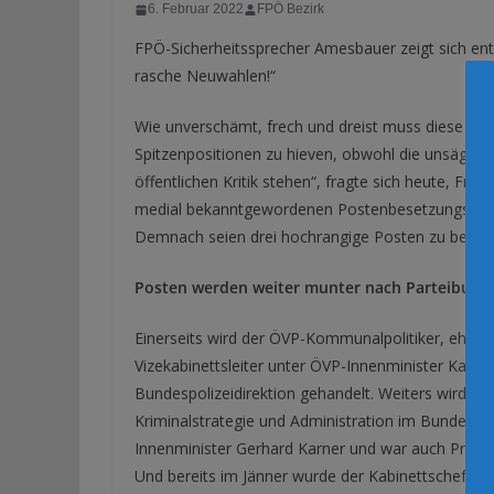
6. Februar 2022
FPÖ Bezirk
FPÖ-Sicherheitssprecher Amesbauer zeigt sich ent
rasche Neuwahlen!“
Wie unverschämt, frech und dreist muss diese ÖVP 
Spitzenpositionen zu hieven, obwohl die unsäglic
öffentlichen Kritik stehen“, fragte sich heute, F
medial bekanntgewordenen Postenbesetzungsabsic
Demnach seien drei hochrangige Posten zu besetz
Posten werden weiter munter nach Parteibuch 
Einerseits wird der ÖVP-Kommunalpolitiker, ehemal
Vizekabinettsleiter unter ÖVP-Innenminister Karl
Bundespolizeidirektion gehandelt. Weiters wird Kab
Kriminalstrategie und Administration im Bundeskri
Innenminister Gerhard Karner und war auch Press
Und bereits im Jänner wurde der Kabinettschef d