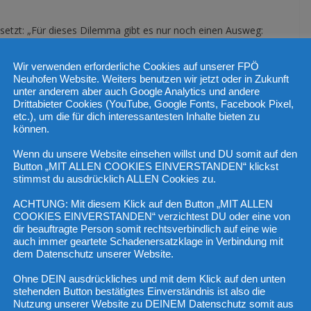
setzt: „Für dieses Dilemma gibt es nur noch einen Ausweg:
Wir verwenden erforderliche Cookies auf unserer FPÖ
sein, unverhohlen weiter die eigenen Parteibuchgünstlinge in
Neuhofen Website. Weiters benutzen wir jetzt oder in Zukunft
unter anderem aber auch Google Analytics und andere
hen ÖVP-Postenschachereien seit Monaten zu Recht in der
Drittabieter Cookies (YouTube, Google Fonts, Facebook Pixel,
reitag, FPÖ-Sicherheitssprecher Hannes Amesbauer angesichts der
etc.), um die für dich interessantesten Inhalte bieten zu
können.
hten von hochrangigen Funktionen im Innenministerium.
en, die im Zuge der Strukturreform vakant würden.
Wenn du unsere Website einsehen willst und DU somit auf den
Button „MIT ALLEN COOKIES EINVERSTANDEN“ klickst
stimmst du ausdrücklich ALLEN Cookies zu.
besetzt
ACHTUNG: Mit diesem Klick auf den Button „MIT ALLEN
iger Büroleiter von ÖVP-Ministerin Karoline Edtstadler sowie
COOKIES EINVERSTANDEN“ verzichtest DU oder eine von
dir beauftragte Person somit rechtsverbindlich auf eine wie
 Nehammer, Michael Takacs, als Direktor der neuen
auch immer geartete Schadenersatzklage in Verbindung mit
inettsmitglied Markus Haindl als Abteilungsleiter für
dem Datenschutz unserer Website.
minalamt kolportiert. Er ist Pressesprecher von ÖVP-
Ohne DEIN ausdrückliches und mit dem Klick auf den unten
esprecher von ÖVP-Nationalratspräsident Wolfgang Sobotka.
stehenden Button bestätigtes Einverständnis ist also die
er Minister Sobotka und Nehammer, Andreas Achatz, zum
Nutzung unserer Website zu DEINEM Datenschutz somit aus