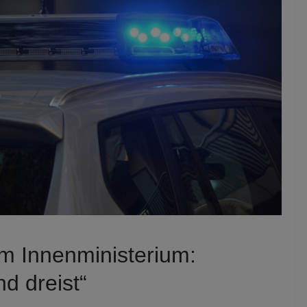
m Innenministerium:
nd dreist“