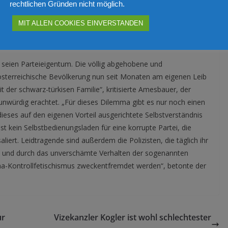
rnannt, der nun auch als aktueller Kabinettschef des
rechtlichen Gründen nicht möglich.
MIT ALLEN COOKIES EINVERSTANDEN
upten Partei
n seien Parteieigentum. Die völlig abgehobene und
österreichische Bevölkerung nun seit Monaten am eigenen Leib
 der schwarz-türkisen Familie“, kritisierte Amesbauer, der
unwürdig erachtet. „Für dieses Dilemma gibt es nur noch einen
eses auf den eigenen Vorteil ausgerichtete Selbstverständnis
t kein Selbstbedienungsladen für eine korrupte Partei, die
aliert. Leidtragende sind außerdem die Polizisten, die täglich ihr
en und durch das unverschämte Verhalten der sogenannten
na-Kontrollfetischismus zweckentfremdet werden“, betonte der
ur
Vizekanzler Kogler ist wohl schlechtester