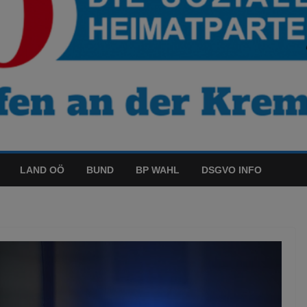
LAND OÖ
BUND
BP WAHL
DSGVO INFO