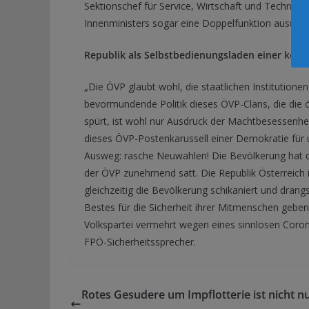
Sektionschef für Service, Wirtschaft und Technik e
Innenministers sogar eine Doppelfunktion ausübt.
Republik als Selbstbedienungsladen einer korr
„Die ÖVP glaubt wohl, die staatlichen Institutione
bevormundende Politik dieses ÖVP-Clans, die die 
spürt, ist wohl nur Ausdruck der Machtbesessenheit
dieses ÖVP-Postenkarussell einer Demokratie für 
Ausweg: rasche Neuwahlen! Die Bevölkerung hat di
der ÖVP zunehmend satt. Die Republik Österreich is
gleichzeitig die Bevölkerung schikaniert und drangs
Bestes für die Sicherheit ihrer Mitmenschen geb
Volkspartei vermehrt wegen eines sinnlosen Coro
FPÖ-Sicherheitssprecher.
Rotes Gesudere um Impflotterie ist nicht n