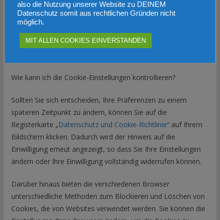
also die Nutzung unserer Website zu DEINEM
viewed_cookie_policy
The cookie is set by the GDPR Cookie
Datenschutz somit aus rechtlichen Gründen nicht
Consent plugin and is used to store
möglich.
whether or not user has consented to the
MIT ALLEN COOKIES EINVERSTANDEN
use of cookies. It does not store any
personal data.
Wie kann ich die Cookie-Einstellungen kontrollieren?
Sollten Sie sich entscheiden, Ihre Präferenzen zu einem
späteren Zeitpunkt zu ändern, können Sie auf die
Registerkarte „
Datenschutz und Cookie-Richtlinie
“ auf Ihrem
Bildschirm klicken. Dadurch wird der Hinweis auf die
Einwilligung erneut angezeigt, so dass Sie Ihre Einstellungen
ändern oder Ihre Einwilligung vollständig widerrufen können.
Darüber hinaus bieten die verschiedenen Browser
unterschiedliche Methoden zum Blockieren und Löschen von
Cookies, die von Websites verwendet werden. Sie können die