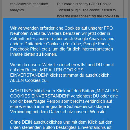
cookielawinfo-checkbox-
This cookie is set by GDPR Cookie
analytics
Consent plugin. The cookie is used to
store the user consent for the cookies in
the category "Analytics".
Wir verwenden erforderliche Cookies auf unserer FPÖ
cookielawinfo-checkbox-
The cookie is set by GDPR cookie
Neuhofen Website. Weiters benutzen wir jetzt oder in
functional
consent to record the user consent for the
Zukunft unter anderem aber auch Google Analytics und
andere Drittabieter Cookies (YouTube, Google Fonts,
cookies in the category "Functional".
Facebook Pixel, etc.), um die für dich interessantesten
cookielawinfo-checkbox-
This cookie is set by GDPR Cookie
Inhalte bieten zu können.
necessary
Consent plugin. The cookies is used to
Wenn du unsere Website einsehen willst und DU somit
store the user consent for the cookies in
auf den Button „MIT ALLEN COOKIES
the category "Necessary".
EINVERSTANDEN“ klickst stimmst du ausdrücklich
ALLEN Cookies zu.
cookielawinfo-checkbox-
This cookie is set by GDPR Cookie
others
Consent plugin. The cookie is used to
ACHTUNG: Mit diesem Klick auf den Button „MIT ALLEN
store the user consent for the cookies in
COOKIES EINVERSTANDEN“ verzichtest DU oder eine
the category "Other.
von dir beauftragte Person somit rechtsverbindlich auf
eine wie auch immer geartete Schadenersatzklage in
cookielawinfo-checkbox-
This cookie is set by GDPR Cookie
Verbindung mit dem Datenschutz unserer Website.
performance
Consent plugin. The cookie is used to
store the user consent for the cookies in
Ohne DEIN ausdrückliches und mit dem Klick auf den
the category "Performance".
unten stehenden Button bestätigtes Einverständnis ist