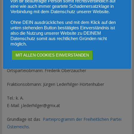
OPO Frederik Oberzaucher
von dir beauftragte Person somit rechtsverbindlich auf
eine wie auch immer geartete Schadenersatzklage in
Verbindung mit dem Datenschutz unserer Website.
p. A. Kirchenplatz 3 (Marktgemeinde Neuhofen Gemeinderat),
4051 Neuhofen an der Krems
Ohne DEIN ausdrückliches und mit dem Klick auf den
unten stehenden Button bestätigtes Einverständnis ist
also die Nutzung unserer Website zu DEINEM
Politische Partei (
Satzungen als PDF-Datei herunterladen
)
Datenschutz somit aus rechtlichen Gründen nicht
möglich.
Landesparteiobmann: LHStv. Mag. Dr. Manfred Haimbuchner
MIT ALLEN COOKIES EINVERSTANDEN
Landesgeschäftsführer: Hubert Schreiner, MA
Ortsparteiobmann: Frederik Oberzaucher
Fraktionsobmann: Jürgen Lederhilger-Hörtenhuber
Tel.: k. A.
E-Mail: j.lederhilger@gmx.at
Grundlage ist das
Parteiprogramm der Freiheitlichen Partei
Österreichs
.