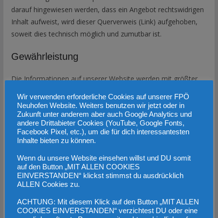
darauf hingewiesen werden, dass ein Angebot rechtswidrigen
Inhalt aufweist, wird dieser Querverweis (Link) aufgehoben,
soweit dies technisch möglich und zumutbar ist.
Gewährleistung
Die Informationen auf unserer Website werden mit größter
Sorgfalt erstellt. Die FPÖ Neuhofen an der Krems übernimmt
Wir verwenden erforderliche Cookies auf unserer FPÖ
jedoch keine Gewähr für deren Vollständigkeit oder
Neuhofen Website. Weiters benutzen wir jetzt oder in
Zukunft unter anderem aber auch Google Analytics und
Geeignetheit für bestimmte Verwendungszwecke. Die
andere Drittabieter Cookies (YouTube, Google Fonts,
Nutzung der auf unserer Website zur Verfügung gestellten
Facebook Pixel, etc.), um die für dich interessantesten
Inhalte erfolgt auf alleinige Gefahr des Nutzers.
Inhalte bieten zu können.
Wenn du unsere Website einsehen willst und DU somit
Inhaber und für den Inhalt verantwortlich
auf den Button „MIT ALLEN COOKIES
EINVERSTANDEN“ klickst stimmst du ausdrücklich
Freiheitliche Partei Österreichs (FPÖ),
Ortsgruppe Neuhofen
ALLEN Cookies zu.
an der Krems
ACHTUNG: Mit diesem Klick auf den Button „MIT ALLEN
COOKIES EINVERSTANDEN“ verzichtest DU oder eine