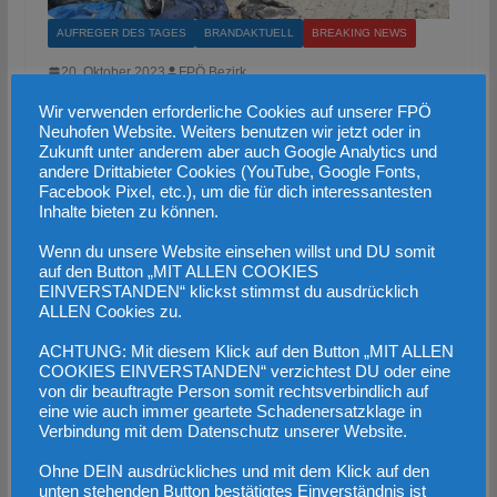
AUFREGER DES TAGES
BRANDAKTUELL
BREAKING NEWS
20. Oktober 2023
FPÖ Bezirk
Migrantenstrom reißt nicht ab
Wir verwenden erforderliche Cookies auf unserer FPÖ
Neuhofen Website. Weiters benutzen wir jetzt oder in
Zukunft unter anderem aber auch Google Analytics und
Aktuelle Bilder aus dem ungarisch-serbischen
andere Drittabieter Cookies (YouTube, Google Fonts,
Grenzgebiet belegen den ungezügelten Migratenstrom.
Facebook Pixel, etc.), um die für dich interessantesten
Inhalte bieten zu können.
So sieht die Schlepper- bzw Migrantenroute aus. Die
Wälder sind
Wenn du unsere Website einsehen willst und DU somit
auf den Button „MIT ALLEN COOKIES
EINVERSTANDEN“ klickst stimmst du ausdrücklich
Weiterlesen
ALLEN Cookies zu.
ACHTUNG: Mit diesem Klick auf den Button „MIT ALLEN
COOKIES EINVERSTANDEN“ verzichtest DU oder eine
von dir beauftragte Person somit rechtsverbindlich auf
eine wie auch immer geartete Schadenersatzklage in
Verbindung mit dem Datenschutz unserer Website.
Ohne DEIN ausdrückliches und mit dem Klick auf den
unten stehenden Button bestätigtes Einverständnis ist