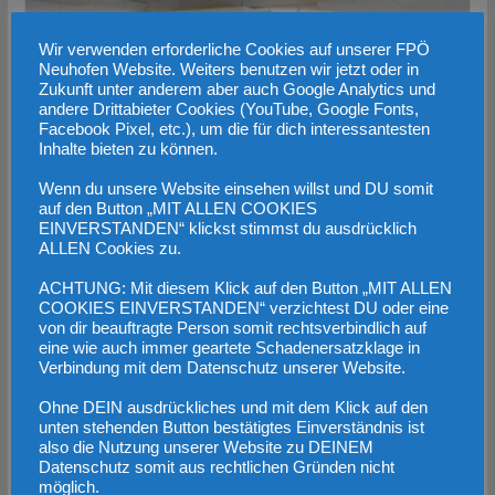
Wir verwenden erforderliche Cookies auf unserer FPÖ
Neuhofen Website. Weiters benutzen wir jetzt oder in
Zukunft unter anderem aber auch Google Analytics und
andere Drittabieter Cookies (YouTube, Google Fonts,
Facebook Pixel, etc.), um die für dich interessantesten
Inhalte bieten zu können.
Wenn du unsere Website einsehen willst und DU somit
auf den Button „MIT ALLEN COOKIES
U-Ausschuss: ÖVP verhindert wertvolle
EINVERSTANDEN“ klickst stimmst du ausdrücklich
Aufdeckungsarbeit mit
ALLEN Cookies zu.
Verzögerungstaktik
ACHTUNG: Mit diesem Klick auf den Button „MIT ALLEN
COOKIES EINVERSTANDEN“ verzichtest DU oder eine
22. Januar 2023
von dir beauftragte Person somit rechtsverbindlich auf
eine wie auch immer geartete Schadenersatzklage in
Verbindung mit dem Datenschutz unserer Website.
Ohne DEIN ausdrückliches und mit dem Klick auf den
unten stehenden Button bestätigtes Einverständnis ist
also die Nutzung unserer Website zu DEINEM
Datenschutz somit aus rechtlichen Gründen nicht
möglich.