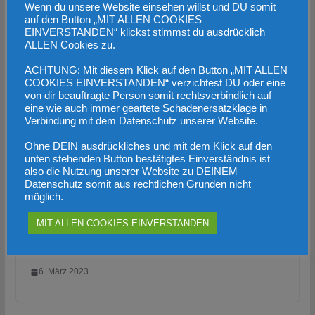
Wenn du unsere Website einsehen willst und DU somit
auf den Button „MIT ALLEN COOKIES
EINVERSTANDEN“ klickst stimmst du ausdrücklich
ALLEN Cookies zu.
ACHTUNG: Mit diesem Klick auf den Button „MIT ALLEN
COOKIES EINVERSTANDEN“ verzichtest DU oder eine
von dir beauftragte Person somit rechtsverbindlich auf
eine wie auch immer geartete Schadenersatzklage in
Verbindung mit dem Datenschutz unserer Website.
Ohne DEIN ausdrückliches und mit dem Klick auf den
unten stehenden Button bestätigtes Einverständnis ist
also die Nutzung unserer Website zu DEINEM
Datenschutz somit aus rechtlichen Gründen nicht
Großbritannien will Recht auf Asyl
möglich.
einschränken: Haimbuchner fordert
MIT ALLEN COOKIES EINVERSTANDEN
britische „No Way!“-Politik auch für
Österreich
6. März 2023