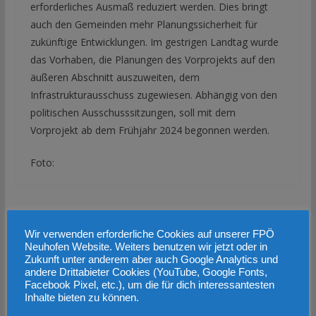
erforderliches Ausmaß reduziert werden. Dies bringt
auch den Gemeinden mehr Planungssicherheit für
zukünftige Entwicklungen. Im gestrigen Landtag wurde
das Vorhaben, die Planungen des Vorprojekts auf den
äußeren Abschnitt auszuweiten, dem
Infrastrukturausschuss zugewiesen. Abhängig von den
politischen Ausschusssitzungen, soll mit dem
Vorprojekt ab dem Frühjahr 2024 begonnen werden.
Foto:
FPÖ Neuhofen beim Auftritt des Ö3 Callboy
Wir verwenden erforderliche Cookies auf unserer FPÖ
Nicht nur die Grünen, sondern auch ÖVP, SPÖ und
Neuhofen Website. Weiters benutzen wir jetzt oder in
Neos wollen Autofahrer schröpfen
Zukunft unter anderem aber auch Google Analytics und
andere Drittabieter Cookies (YouTube, Google Fonts,
Facebook Pixel, etc.), um die für dich interessantesten
Das könnte dir auch gefallen
Inhalte bieten zu können.