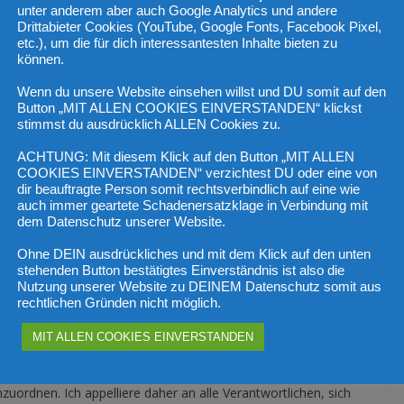
unter anderem aber auch Google Analytics und andere
Drittabieter Cookies (YouTube, Google Fonts, Facebook Pixel,
st mit einem Blackout – also einem großen, länger
etc.), um die für dich interessantesten Inhalte bieten zu
können.
n. Daher spricht sich Landesparteisekretär, LAbg. Michael
vilschutzverbandes ist, klar dafür aus „dass im Rahmen der
Wenn du unsere Website einsehen willst und DU somit auf den
alisiert wird. Im Fall der Fälle sollten alle involvierten
Button „MIT ALLEN COOKIES EINVERSTANDEN“ klickst
stimmst du ausdrücklich ALLEN Cookies zu.
ACHTUNG: Mit diesem Klick auf den Button „MIT ALLEN
stitutionen und Personen, die in den Krisenstäben sitzen.
COOKIES EINVERSTANDEN“ verzichtest DU oder eine von
dir beauftragte Person somit rechtsverbindlich auf eine wie
en müssen die Abläufe üben, sondern auch die Verbindung
auch immer geartete Schadenersatzklage in Verbindung mit
einden muss regelmäßig geübt werden“, so Gruber. „Die
dem Datenschutz unserer Website.
roßflächigen Stromausfalles mag von manchen noch immer als
Ohne DEIN ausdrückliches und mit dem Klick auf den unten
bereiten, wäre jedoch mit Sicherheit fatal.“
stehenden Button bestätigtes Einverständnis ist also die
Nutzung unserer Website zu DEINEM Datenschutz somit aus
s daher gemeinsam mit der Eintrittswahrscheinlichkeit immer
rechtlichen Gründen nicht möglich.
ick haben“, erinnert Gruber daran, dass es etwa mit dem
MIT ALLEN COOKIES EINVERSTANDEN
it gebe, die Abläufe einzuspielen. „Die Blackout-Simulation
sorientierte Weise frühzeitig die unterschiedlichen Fähigkeiten
ordnen. Ich appelliere daher an alle Verantwortlichen, sich