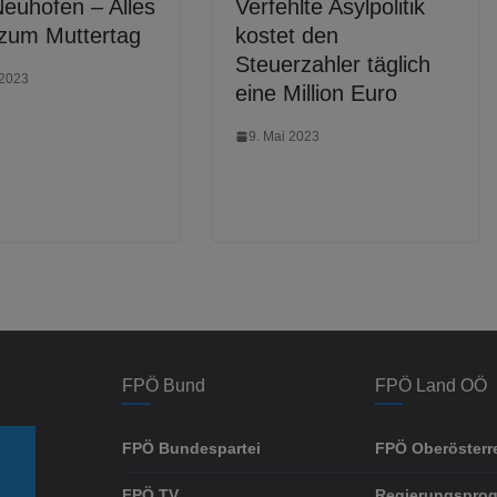
euhofen – Alles
Verfehlte Asylpolitik
 zum Muttertag
kostet den
Steuerzahler täglich
 2023
eine Million Euro
9. Mai 2023
FPÖ Bund
FPÖ Land OÖ
FPÖ Bundespartei
FPÖ Oberösterr
FPÖ TV
Regierungspro