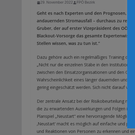
29. November 2022
FPÖ Bezirk
Geht es nach Experten und den Prognosen, so i
andauernden Stromausfall – durchaus zu rechne
Gruber, der auf erster Vizepräsident des OÖ. Zi
Blackout-Vorsorge das gesamte Expertenwissen kan
Stellen wissen, was zu tun ist.“
Dazu gehöre auch ein regelmäßiges Training der In
„Nicht nur die einzelnen Stäbe in den Institution
zwischen den Einsatzorganisationen und den Gem
Wahrscheinlichkeit eines länger dauernden und g
gering eingeschätzt werden. Sich nicht darauf vorzu
Der zentrale Ansatz bei der Risikobeurteilung mus
die zu erwartenden Auswirkungen und Folgen im Bl
Planspiel „Neustart“ eine hervorragende Möglichke
‚Neustart‘ macht es möglich auf einfache und praxi
und Reaktionen von Personen zu erkennen und einzu