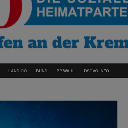
LAND OÖ
BUND
BP WAHL
DSGVO INFO