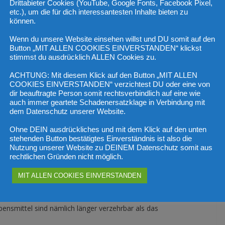
Drittabieter Cookies (YouTube, Google Fonts, Facebook Pixel,
etc.), um die für dich interessantesten Inhalte bieten zu
können.
andtags wurde von der FPÖ das Thema Lebensmittelverschwendung
 mit Lebensmittel im Einzelhandel und die verpflichtende Abgabe
Wenn du unsere Website einsehen willst und DU somit auf den
esichts der Teuerungskrise ist ein sensiblerer Umgang mit
Button „MIT ALLEN COOKIES EINVERSTANDEN“ klickst
stimmst du ausdrücklich ALLEN Cookies zu.
Bedürftige in Sozialmärkten inzwischen oftmals vor leeren
ffen werden, wodurch die Lebensmittelverschwendung verringert
ACHTUNG: Mit diesem Klick auf den Button „MIT ALLEN
n. Dabei könnte Frankreich ein Vorbild sein. Dort gibt es
COOKIES EINVERSTANDEN“ verzichtest DU oder eine von
dir beauftragte Person somit rechtsverbindlich auf eine wie
el an soziale Einrichtungen gespendet werden müssen“, so FPÖ-
auch immer geartete Schadenersatzklage in Verbindung mit
dem Datenschutz unserer Website.
Ohne DEIN ausdrückliches und mit dem Klick auf den unten
mer mehr Menschen an der Armutsgrenze. Sozialmärkte erleben
stehenden Button bestätigtes Einverständnis ist also die
Ansturm“, schildert Klubobmann Mahr Erzählungen aus erster
Nutzung unserer Website zu DEINEM Datenschutz somit aus
rechtlichen Gründen nicht möglich.
g: „Es wäre überlegenswert, ähnlich dem „Garot“-Gesetz aus
Größe eine verpflichtende Abgabe unverkaufter, aber noch
MIT ALLEN COOKIES EINVERSTANDEN
t es in Frankreich seit einigen Jahren ein Kaskadenmodell. In
en enthalten, dass nicht verkaufte Nahrungsmittel an soziale
ensmittel sind nämlich länger verzehrbar als das