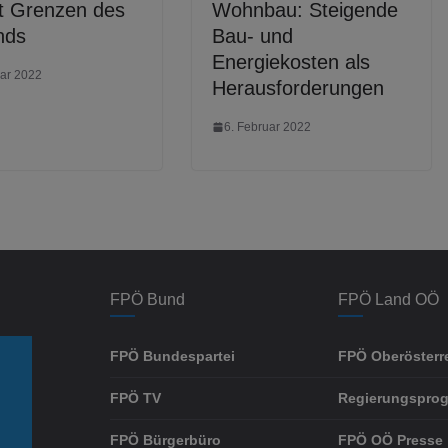
bt Grenzen des
Wohnbau: Steigende
nds
Bau- und
Energiekosten als
uar 2022
Herausforderungen
6. Februar 2022
FPÖ Bund
FPÖ Land OÖ
FPÖ Bundespartei
FPÖ Oberösterr
FPÖ TV
Regierungspro
FPÖ Bürgerbüro
FPÖ OÖ Presse