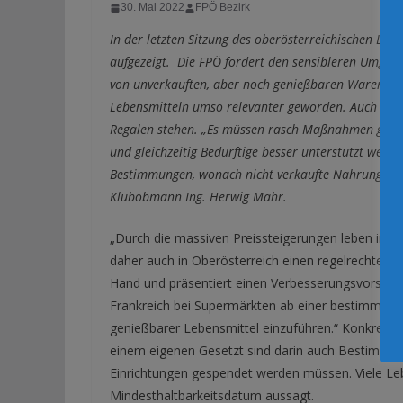
30. Mai 2022
FPÖ Bezirk
In der letzten Sitzung des oberösterreichischen L
aufgezeigt. Die FPÖ fordert den sensibleren Umgang
von unverkauften, aber noch genießbaren Waren. Ang
Lebensmitteln umso relevanter geworden. Auch weil 
Regalen stehen. „Es müssen rasch Maßnahmen getro
und gleichzeitig Bedürftige besser unterstützt werde
Bestimmungen, wonach nicht verkaufte Nahrungsmitt
Klubobmann Ing. Herwig Mahr.
„Durch die massiven Preissteigerungen leben im
daher auch in Oberösterreich einen regelrechten 
Hand und präsentiert einen Verbesserungsvorschla
Frankreich bei Supermärkten ab einer bestimmten 
genießbarer Lebensmittel einzuführen.“ Konkret gib
einem eigenen Gesetzt sind darin auch Bestimmung
Einrichtungen gespendet werden müssen. Viele Leb
Mindesthaltbarkeitsdatum aussagt.