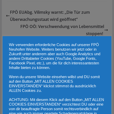
FPÖ EUAbg. Vilimsky warnt: „Die Tür zum
Überwachungsstaat wird geöffnet“
FPÖ OÖ: Verschwendung von Lebensmittel
stoppen!
Wir verwenden erforderliche Cookies auf unserer FPÖ
Das könnte dir auch gefallen
Neuhofen Website. Weiters benutzen wir jetzt oder in
Zukunft unter anderem aber auch Google Analytics und
andere Drittabieter Cookies (YouTube, Google Fonts,
Facebook Pixel, etc.), um die für dich interessantesten
Inhalte bieten zu können.
Wenn du unsere Website einsehen willst und DU somit
auf den Button „MIT ALLEN COOKIES
EINVERSTANDEN“ klickst stimmst du ausdrücklich
ALLEN Cookies zu.
ACHTUNG: Mit diesem Klick auf den Button „MIT ALLEN
COOKIES EINVERSTANDEN“ verzichtest DU oder eine
von dir beauftragte Person somit rechtsverbindlich auf
eine wie auch immer geartete Schadenersatzklage in