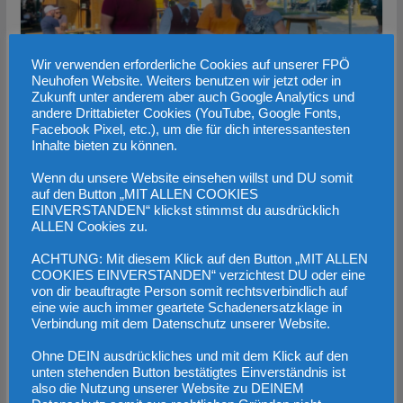
Wir verwenden erforderliche Cookies auf unserer FPÖ
Neuhofen Website. Weiters benutzen wir jetzt oder in
Zukunft unter anderem aber auch Google Analytics und
andere Drittabieter Cookies (YouTube, Google Fonts,
FPÖ Neuhofen – Jubiläumsfest 180
Facebook Pixel, etc.), um die für dich interessantesten
Inhalte bieten zu können.
Jahre Musikkapelle Neuhofen
Wenn du unsere Website einsehen willst und DU somit
18. Juni 2023
auf den Button „MIT ALLEN COOKIES
EINVERSTANDEN“ klickst stimmst du ausdrücklich
ALLEN Cookies zu.
Werbung
ACHTUNG: Mit diesem Klick auf den Button „MIT ALLEN
COOKIES EINVERSTANDEN“ verzichtest DU oder eine
von dir beauftragte Person somit rechtsverbindlich auf
eine wie auch immer geartete Schadenersatzklage in
Verbindung mit dem Datenschutz unserer Website.
Ohne DEIN ausdrückliches und mit dem Klick auf den
unten stehenden Button bestätigtes Einverständnis ist
also die Nutzung unserer Website zu DEINEM