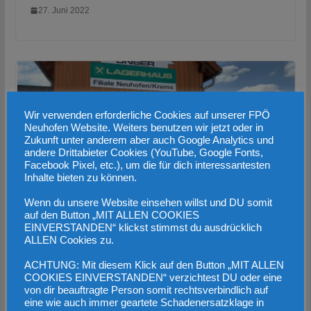
27. Juni 2022
Wir verwenden erforderliche Cookies auf unserer FPÖ
Neuhofen Website. Weiters benutzen wir jetzt oder in
Zukunft unter anderem aber auch Google Analytics und
andere Drittabieter Cookies (YouTube, Google Fonts,
Facebook Pixel, etc.), um die für dich interessantesten
Inhalte bieten zu können.
Wenn du unsere Website einsehen willst und DU somit
auf den Button „MIT ALLEN COOKIES
EINVERSTANDEN“ klickst stimmst du ausdrücklich
FPÖ Neuhofen – Nahversorger Gries –
ALLEN Cookies zu.
Besuch des Lagerhauses
ACHTUNG: Mit diesem Klick auf den Button „MIT ALLEN
25. Juni 2022
COOKIES EINVERSTANDEN“ verzichtest DU oder eine
von dir beauftragte Person somit rechtsverbindlich auf
eine wie auch immer geartete Schadenersatzklage in