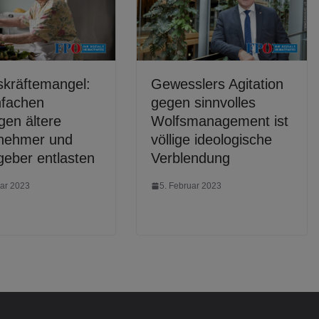
skräftemangel:
Gewesslers Agitation
nfachen
gegen sinnvolles
gen ältere
Wolfsmanagement ist
tnehmer und
völlige ideologische
geber entlasten
Verblendung
uar 2023
5. Februar 2023