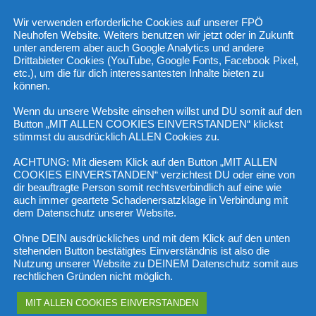
Wir verwenden erforderliche Cookies auf unserer FPÖ
Neuhofen Website. Weiters benutzen wir jetzt oder in Zukunft
unter anderem aber auch Google Analytics und andere
annt, dass IS-Anhänger und potentielle Attentäter unter
Drittabieter Cookies (YouTube, Google Fonts, Facebook Pixel,
etc.), um die für dich interessantesten Inhalte bieten zu
r sich nutzen.“
können.
nfragebeantwortung durch ÖVP-Innenminister Gerhard Karner an
Wenn du unsere Website einsehen willst und DU somit auf den
Button „MIT ALLEN COOKIES EINVERSTANDEN“ klickst
rgeht, sind den österreichischen Verfassungsschutzbehörden
stimmst du ausdrücklich ALLEN Cookies zu.
st Fighters“ bekannt. Davon halten sich 120 auf
davon mit österreichischer Staatsbürgerschaft. „Der
ACHTUNG: Mit diesem Klick auf den Button „MIT ALLEN
COOKIES EINVERSTANDEN“ verzichtest DU oder eine von
ßte Gefahr für die öffentliche Sicherheit. Dieser Umstand darf
dir beauftragte Person somit rechtsverbindlich auf eine wie
auch immer geartete Schadenersatzklage in Verbindung mit
dem Datenschutz unserer Website.
cht werden
Ohne DEIN ausdrückliches und mit dem Klick auf den unten
stehenden Button bestätigtes Einverständnis ist also die
‘ ist eine Mammutaufgabe, und dass Fehler in diesem Bereich
Nutzung unserer Website zu DEINEM Datenschutz somit aus
rechtlichen Gründen nicht möglich.
tbaren Anschlag von Allerseelen 2020 in Wien sichtbar“, so
nd potentielle Attentäter unter anderem auch die
MIT ALLEN COOKIES EINVERSTANDEN
esichts der extrem hohen Asylzahlen im letzten Jahr ist es auch