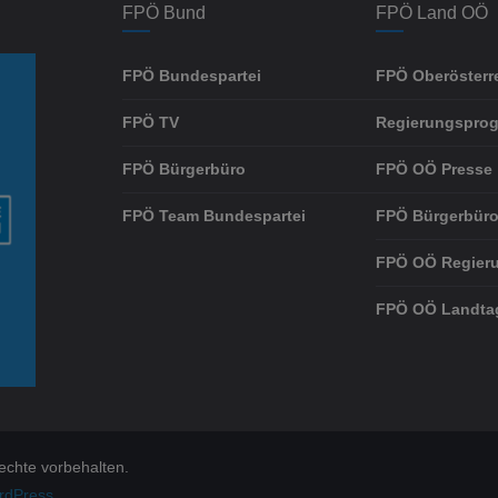
FPÖ Bund
FPÖ Land OÖ
FPÖ Bundespartei
FPÖ Oberösterr
FPÖ TV
Regierungspro
FPÖ Bürgerbüro
FPÖ OÖ Presse
FPÖ Team Bundespartei
FPÖ Bürgerbüro
FPÖ OÖ Regier
FPÖ OÖ Landta
Rechte vorbehalten.
rdPress
.