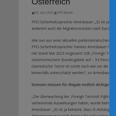
Österreich
29. Juni 2023
FPÖ Bezirk
FPÖ-Sicherheitssprecher Amesbauer: „Es ist ja bek
anderem auch die Migrationsrouten nach Europa fü
Wie nun aus einer aktuellen parlamentarischen A
FPÖ-Sicherheitssprecher Hannes Amesbauer hervo
mit Stand Mai 2023 insgesamt 328 „Foreign Terrori
österreichischem Bundesgebiet auf – 54 Personen 
islamistische Terror ist somit nach wie vor die grö
keinesfalls unterschätzt werden“, so Amesbauer.
Grenzen müssen für Illegale endlich dichtgema
„Die Überwachung der ‚Foreign Terrorist Fighters
verheerende Auswirkungen haben, wurde beim furch
Amesbauer. „Es ist ja bekannt, dass IS-Anhänger u
Migrationsrouten nach Europa für sich nutzen. Ang