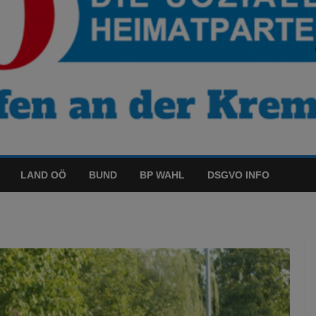
LAND OÖ
BUND
BP WAHL
DSGVO INFO