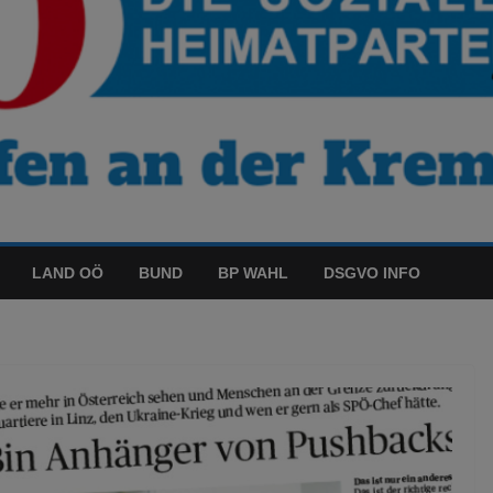
LAND OÖ
BUND
BP WAHL
DSGVO INFO