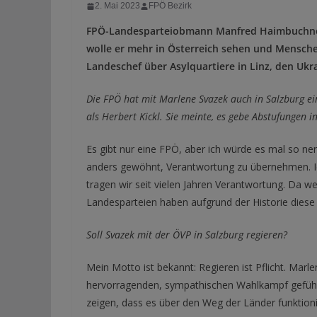
2. Mai 2023
FPÖ Bezirk
FPÖ-Landesparteiobmann Manfred Haimbuchner i
wolle er mehr in Österreich sehen und Mensch
Landeschef über Asylquartiere in Linz, den Ukr
Die FPÖ hat mit Marlene Svazek auch in Salzburg eine
als Herbert Kickl. Sie meinte, es gebe Abstufungen
Es gibt nur eine FPÖ, aber ich würde es mal so nen
anders gewöhnt, Verantwortung zu übernehmen. Ich
tragen wir seit vielen Jahren Verantwortung. Da 
Landesparteien haben aufgrund der Historie diese 
Soll Svazek mit der ÖVP in Salzburg regieren?
Mein Motto ist bekannt: Regieren ist Pflicht. Mar
hervorragenden, sympathischen Wahlkampf geführt. 
zeigen, dass es über den Weg der Länder funktion