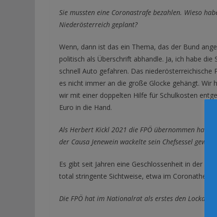
Sie mussten eine Coronastrafe bezahlen. Wieso habe
Niederösterreich geplant?
Wenn, dann ist das ein Thema, das der Bund angehen
politisch als Überschrift abhandle. Ja, ich habe d
schnell Auto gefahren. Das niederösterreichische 
es nicht immer an die große Glocke gehängt. Wir 
wir mit einer doppelten Hilfe für Schulkosten entg
Euro in die Hand.
Als Herbert Kickl 2021 die FPÖ übernommen hat, galt 
der Causa Jenewein wackelte sein Chefsessel gewalti
Es gibt seit Jahren eine Geschlossenheit in der Part
total stringente Sichtweise, etwa im Coronathema
Die FPÖ hat im Nationalrat als erstes den Lockdow