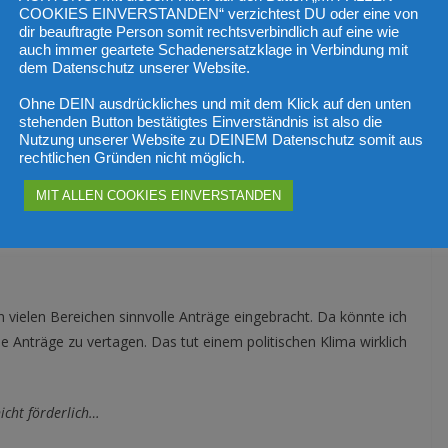
alige Problematik hingewiesen, dass man eigentlich
COOKIES EINVERSTANDEN“ verzichtest DU oder eine von
bei den ersten Beschlüssen dabei gewesen, da gebe ich Ihnen
dir beauftragte Person somit rechtsverbindlich auf eine wie
auch immer geartete Schadenersatzklage in Verbindung mit
sich nicht auf ein Dogma festgelegt wie die anderen Parteien.
dem Datenschutz unserer Website.
gebe ich auch zu. Als Regierungspolitiker habe ich nicht
Ohne DEIN ausdrückliches und mit dem Klick auf den unten
stehenden Button bestätigtes Einverständnis ist also die
Nutzung unserer Website zu DEINEM Datenschutz somit aus
das Gegenteil, egal ob bei Corona oder bei den Russland-
rechtlichen Gründen nicht möglich.
 nannten?
MIT ALLEN COOKIES EINVERSTANDEN
 vielen Bereichen sinnvolle Anträge eingebracht. Da könnte ich
e Anträge zu vertagen. Das tut einem politischen Klima wirklich
nicht förderlich…