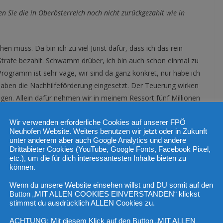
n Sie die in Oberösterreich noch nicht zurückgezahlt wie in
 muss. Da bin ich zu viel Jurist dafür, dass ich das rein
ie Strafe bezahlt. Schwamm drüber, ich bin auch schon einmal zu
Programm ist sehr vage, wir sind da ganz konkret, nur habe ich
haben die Nachhilfeförderung eingesetzt. Der Teuerung wirken
egen. Allein dafür nehmen wir in meinem Ressort fünf Millionen
Wir verwenden erforderliche Cookies auf unserer FPÖ
Neuhofen Website. Weiters benutzen wir jetzt oder in Zukunft
er als umstritten. Seine Coronapolitik haben Sie kritisiert. In
unter anderem aber auch Google Analytics und andere
g. Heute führt er in der Kanzler-Frage. Hätten Sie das gedacht?
Drittabieter Cookies (YouTube, Google Fonts, Facebook Pixel,
etc.), um die für dich interessantesten Inhalte bieten zu
können.
ei. Der Erfolg gibt uns recht. Wir fahren in vielen Bereichen eine
.
Wenn du unsere Website einsehen willst und DU somit auf den
Button „MIT ALLEN COOKIES EINVERSTANDEN“ klickst
stimmst du ausdrücklich ALLEN Cookies zu.
n gefordert…
ACHTUNG: Mit diesem Klick auf den Button „MIT ALLEN