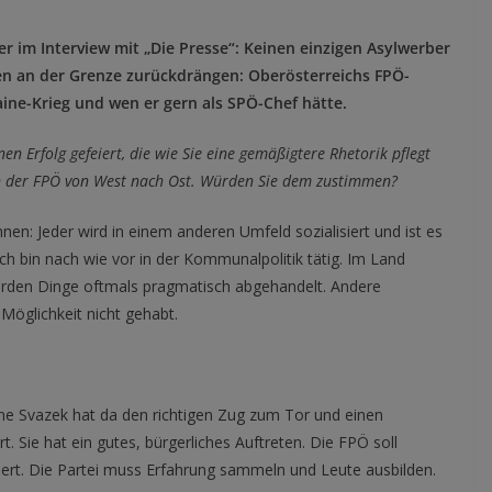
m Interview mit „Die Presse“: Keinen einzigen Asylwerber
en an der Grenze zurückdrängen: Oberösterreichs FPÖ-
aine-Krieg und wen er gern als SPÖ-Chef hätte.
n Erfolg gefeiert, die wie Sie eine gemäßigtere Rhetorik pflegt
 in der FPÖ von West nach Ost. Würden Sie dem zustimmen?
nen: Jeder wird in einem anderen Umfeld sozialisiert und ist es
 bin nach wie vor in der Kommunalpolitik tätig. Im Land
werden Dinge oftmals pragmatisch abgehandelt. Andere
Möglichkeit nicht gehabt.
lene Svazek hat da den richtigen Zug zum Tor und einen
Sie hat ein gutes, bürgerliches Auftreten. Die FPÖ soll
iert. Die Partei muss Erfahrung sammeln und Leute ausbilden.