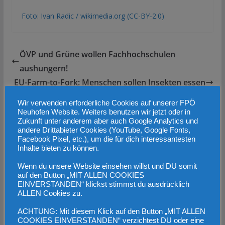
Foto: Ivan Radic / wikimedia.org (CC-BY-2.0)
ÖVP und Grüne wollen Fachhochschulen
aushungern!
EU-Farm-to-Fork: Menschen sollen Insekten essen
Wir verwenden erforderliche Cookies auf unserer FPÖ
Das könnte dir auch gefallen
Neuhofen Website. Weiters benutzen wir jetzt oder in
Zukunft unter anderem aber auch Google Analytics und
andere Drittabieter Cookies (YouTube, Google Fonts,
Facebook Pixel, etc.), um die für dich interessantesten
Inhalte bieten zu können.
Wenn du unsere Website einsehen willst und DU somit
auf den Button „MIT ALLEN COOKIES
EINVERSTANDEN“ klickst stimmst du ausdrücklich
ALLEN Cookies zu.
ACHTUNG: Mit diesem Klick auf den Button „MIT ALLEN
COOKIES EINVERSTANDEN“ verzichtest DU oder eine