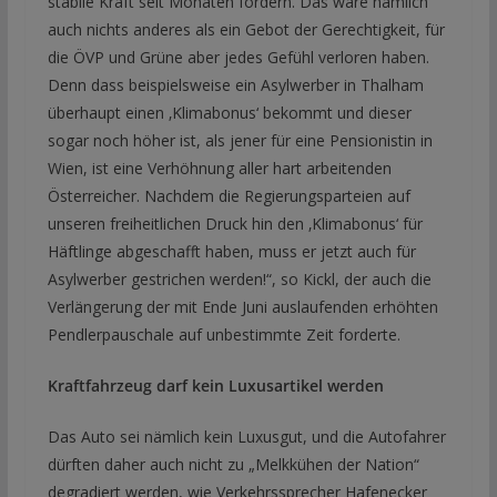
stabile Kraft seit Monaten fordern. Das wäre nämlich
auch nichts anderes als ein Gebot der Gerechtigkeit, für
die ÖVP und Grüne aber jedes Gefühl verloren haben.
Denn dass beispielsweise ein Asylwerber in Thalham
überhaupt einen ‚Klimabonus‘ bekommt und dieser
sogar noch höher ist, als jener für eine Pensionistin in
Wien, ist eine Verhöhnung aller hart arbeitenden
Österreicher. Nachdem die Regierungsparteien auf
unseren freiheitlichen Druck hin den ‚Klimabonus‘ für
Häftlinge abgeschafft haben, muss er jetzt auch für
Asylwerber gestrichen werden!“, so Kickl, der auch die
Verlängerung der mit Ende Juni auslaufenden erhöhten
Pendlerpauschale auf unbestimmte Zeit forderte.
Kraftfahrzeug darf kein Luxusartikel werden
Das Auto sei nämlich kein Luxusgut, und die Autofahrer
dürften daher auch nicht zu „Melkkühen der Nation“
degradiert werden, wie Verkehrssprecher Hafenecker