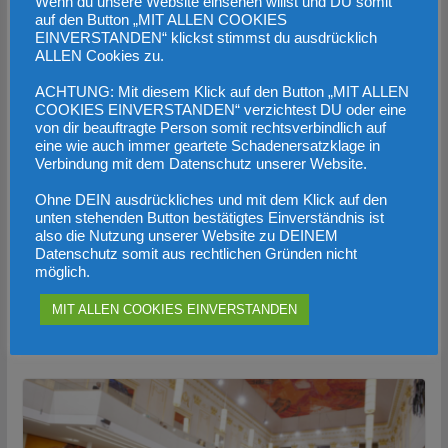
Wenn du unsere Website einsehen willst und DU somit
auf den Button „MIT ALLEN COOKIES
EINVERSTANDEN“ klickst stimmst du ausdrücklich
ALLEN Cookies zu.
ACHTUNG: Mit diesem Klick auf den Button „MIT ALLEN
COOKIES EINVERSTANDEN“ verzichtest DU oder eine
von dir beauftragte Person somit rechtsverbindlich auf
eine wie auch immer geartete Schadenersatzklage in
Verbindung mit dem Datenschutz unserer Website.
Ohne DEIN ausdrückliches und mit dem Klick auf den
unten stehenden Button bestätigtes Einverständnis ist
also die Nutzung unserer Website zu DEINEM
Interview mit BP Kandidat Dr. Walter
Datenschutz somit aus rechtlichen Gründen nicht
Rosenkranz
möglich.
17. Juli 2022
MIT ALLEN COOKIES EINVERSTANDEN