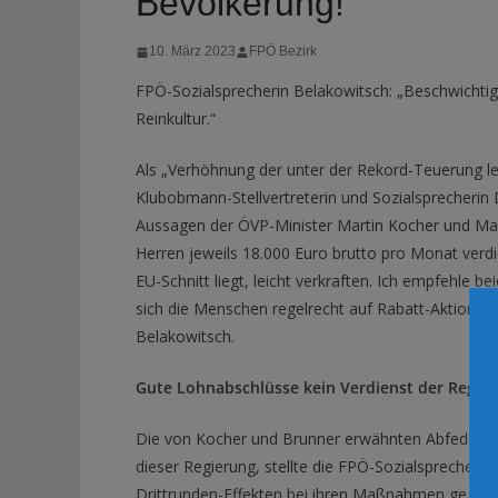
Bevölkerung!
10. März 2023
FPÖ Bezirk
FPÖ-Sozialsprecherin Belakowitsch: „Beschwichtig
Reinkultur.“
Als „Verhöhnung der unter der Rekord-Teuerung lei
Klubobmann-Stellvertreterin und Sozialsprecherin
Aussagen der ÖVP-Minister Martin Kocher und Mag
Herren jeweils 18.000 Euro brutto pro Monat verdie
EU-Schnitt liegt, leicht verkraften. Ich empfehle 
sich die Menschen regelrecht auf Rabatt-Aktionen u
Belakowitsch.
Gute Lohnabschlüsse kein Verdienst der Regie
Die von Kocher und Brunner erwähnten Abfederung
dieser Regierung, stellte die FPÖ-Sozialsprecherin
Drittrunden-Effekten bei ihren Maßnahmen gegen 