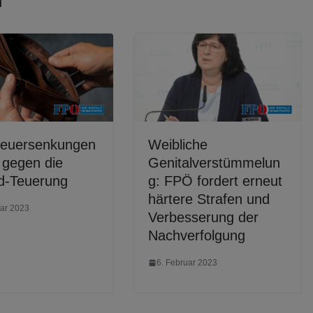
n
teuersenkungen
Weibliche
 gegen die
Genitalverstümmelun
d-Teuerung
g: FPÖ fordert erneut
härtere Strafen und
uar 2023
Verbesserung der
Nachverfolgung
6. Februar 2023