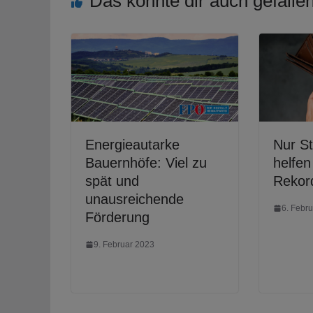
Das könnte dir auch gefalle
Energieautarke
Nur S
Bauernhöfe: Viel zu
helfen
spät und
Rekor
unausreichende
6. Febr
Förderung
9. Februar 2023