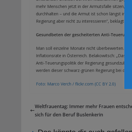
mehr Menschen jetzt in der Armutsfalle sitzen, a
durchhalten – und die Armut ist schon längst im M
Regierung aber nicht zu interessieren“, beklagte B
Gesundbeten der gescheiterten Anti-Teuerungs
Man soll einzelne Monate nicht überbewerten. Dazu
Inflationsrate in Österreich. Belakowitsch: „Das is
Anti-Teuerungspolitik der Regierung gesundzubeten
werden dieser schwarz-grünen Regierung bei der n
Foto: Marco Verch / flickr.com (CC BY 2.0)
Weltfrauentag: Immer mehr Frauen entsch
sich für den Beruf Buslenkerin