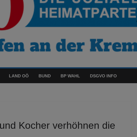
LAND OÖ
BUND
BP WAHL
DSGVO INFO
 und Kocher verhöhnen die