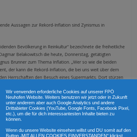
ende Aussagen zur Rekord-Inflation sind Zynismus in
denden Bevölkerung in Reinkultur“ bezeichnete die freiheitliche
 Dagmar Belakowitsch die heute, Donnerstag, getätigten
nus Brunner zum Thema Inflation. „Wer so wie die beiden
nt, der kann die Rekord-Inflation, die bei uns weit über dem
beiden Herrschaften den Besuch eines Supermarkts. Dort stürzen
nd sparen generell bei den Lebensmitteln“, kritisierte
Wir verwenden erforderliche Cookies auf unserer FPÖ
Neuhofen Website. Weiters benutzen wir jetzt oder in Zukunft
unter anderem aber auch Google Analytics und andere
rung
Drittabieter Cookies (YouTube, Google Fonts, Facebook Pixel,
etc.), um die für dich interessantesten Inhalte bieten zu
können.
en durch die guten Lohnabschlüsse seien keine Leistung
 klar. „Und wenn die beiden Politiker dann von Zweit- und
Wenn du unsere Website einsehen willst und DU somit auf den
die Teuerung daherreden, dann vergessen sie, dass immer
Button „MIT ALLEN COOKIES EINVERSTANDEN“ klickst