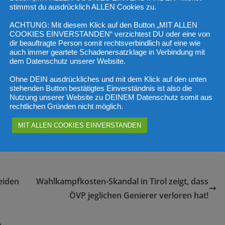
stimmst du ausdrücklich ALLEN Cookies zu.
us der sie nicht herauskommen. Die können nicht mehr lange
ittelstand angekommen. All das scheint diese kaltherzige
ACHTUNG: Mit diesem Klick auf den Button „MIT ALLEN
COOKIES EINVERSTANDEN“ verzichtest DU oder eine von
elakowitsch die fehlende Sensibilität von Schwarz-Grün.
dir beauftragte Person somit rechtsverbindlich auf eine wie
auch immer geartete Schadenersatzklage in Verbindung mit
politik
dem Datenschutz unserer Website.
Ohne DEIN ausdrückliches und mit dem Klick auf den unten
 rieten die ÖVP-Minister Brunner und Kocher mit Blick auf die
stehenden Button bestätigtes Einverständnis ist also die
t Zynismus und nichts anderes als der Versuch, die gescheiterte
Nutzung unserer Website zu DEINEM Datenschutz somit aus
rechtlichen Gründen nicht möglich.
. Dieses Schauspiel durchschauen die Wähler freilich – und sie
ächsten Wahl die Rechnung dafür präsentieren.“
MIT ALLEN COOKIES EINVERSTANDEN
eiden
Wahlkampfkosten-Skandal in Tirol zeigt, dass
ÖVP jeglichen Genierer verloren hat!