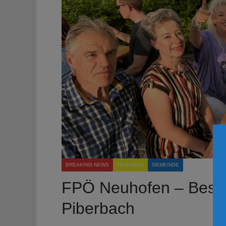
BREAKING NEWS
FEATURED
GEMEINDE
FPÖ Neuhofen – Besuc
Piberbach