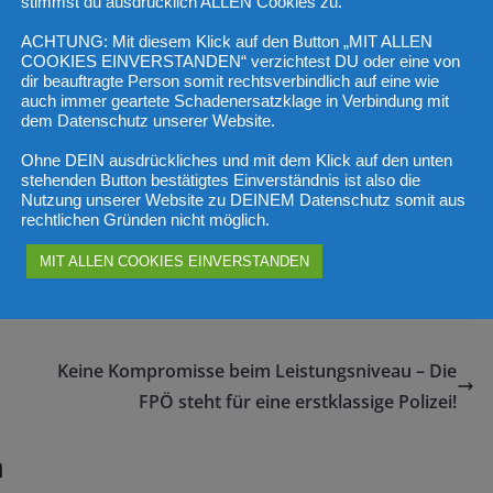
stimmst du ausdrücklich ALLEN Cookies zu.
ACHTUNG: Mit diesem Klick auf den Button „MIT ALLEN
einde Piberbach die 1. Piberbacher Mostkost statt. OPO Uwe
COOKIES EINVERSTANDEN“ verzichtest DU oder eine von
urger-Pledl von der FPÖ Neuhofen an der Krems, OPO Othmar
dir beauftragte Person somit rechtsverbindlich auf eine wie
auch immer geartete Schadenersatzklage in Verbindung mit
bach und viele Sympathisanten waren ebenfalls vor Ort und
dem Datenschutz unserer Website.
ten kennenlernen und vergleichen.
Ohne DEIN ausdrückliches und mit dem Klick auf den unten
ostsorten zu entdecken und zu genießen, kam es zu
stehenden Button bestätigtes Einverständnis ist also die
Nutzung unserer Website zu DEINEM Datenschutz somit aus
lichen Beisammensein.
rechtlichen Gründen nicht möglich.
ür Jung und Alt, in unserm Nachbarort. Wir hoffen, dass diese
MIT ALLEN COOKIES EINVERSTANDEN
Keine Kompromisse beim Leistungsniveau – Die
FPÖ steht für eine erstklassige Polizei!
n