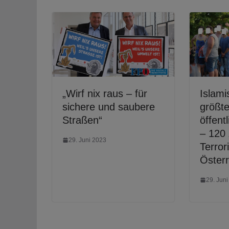
„Wirf nix raus – für
Islami
sichere und saubere
größte
Straßen“
öffent
– 120 
29. Juni 2023
Terrori
Österr
29. Jun