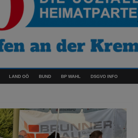
LAND OÖ
BUND
BP WAHL
DSGVO INFO