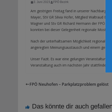
3. Juni 2023
FPÖ Bezirk
Am gestrigen Freitag fand in unserer Nachbargem
Mayer, StV GR Silvia Hofer, Mitglied Waltraud B
Wagner und Stv GR Richard Hermann der FPÖ Piber
konnten bei dieser Gelegenheit regionale Mostsor
Nach der unterhaltsamen Möglichkeit regionale M
angeregten Meinungsaustausch und einem gemüt
Unser Fazit. Es war eine gelungen Veranstaltung, f
Veranstaltung auch im nächsten Jahr stattfindet.
FPÖ Neuhofen – Parkplatzproblem gelöst
Das könnte dir auch gefalle