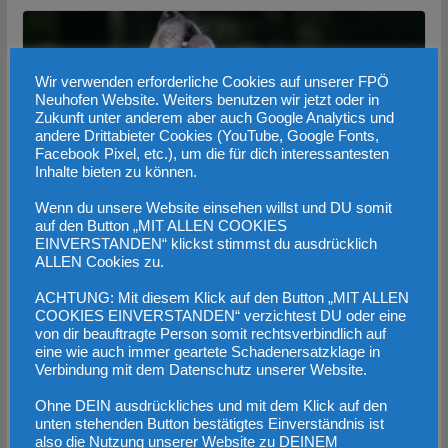
Wir verwenden erforderliche Cookies auf unserer FPÖ
Neuhofen Website. Weiters benutzen wir jetzt oder in
Zukunft unter anderem aber auch Google Analytics und
andere Drittabieter Cookies (YouTube, Google Fonts,
Facebook Pixel, etc.), um die für dich interessantesten
Inhalte bieten zu können.
Wenn du unsere Website einsehen willst und DU somit
auf den Button „MIT ALLEN COOKIES
EINVERSTANDEN“ klickst stimmst du ausdrücklich
Massive Zunahme der Wolfs-Population
ALLEN Cookies zu.
erfordert dringend neue EU-Regelung
ACHTUNG: Mit diesem Klick auf den Button „MIT ALLEN
COOKIES EINVERSTANDEN“ verzichtest DU oder eine
23. November 2022
von dir beauftragte Person somit rechtsverbindlich auf
eine wie auch immer geartete Schadenersatzklage in
Verbindung mit dem Datenschutz unserer Website.
Ohne DEIN ausdrückliches und mit dem Klick auf den
unten stehenden Button bestätigtes Einverständnis ist
also die Nutzung unserer Website zu DEINEM