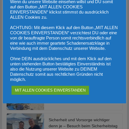
Wenn du unsere Website einsehen willst und DU somit
auf den Button „MIT ALLEN COOKIES
EINVERSTANDEN“ klickst stimmst du ausdrücklich
BRANDAKTUELL
BREAKING NEWS
BUND
ALLEN Cookies zu.
Heimattour mit Herbert Kickl in
ACHTUNG: Mit diesem Klick auf den Button „MIT ALLEN
COOKIES EINVERSTANDEN“ verzichtest DU oder eine
Micheldorf
von dir beauftragte Person somit rechtsverbindlich auf
eine wie auch immer geartete Schadenersatzklage in
23. Oktober 2023
FPÖ Bezirk
Verbindung mit dem Datenschutz unserer Website.
Montag war in Micheldorf der Bär los, Herbert Kickl auf
Ohne DEIN ausdrückliches und mit dem Klick auf den
unten stehenden Button bestätigtes Einverständnis ist
Besuch in OÖ! Beginn 19Uhr aber bereits 2 Stunden
also die Nutzung unserer Website zu DEINEM
vorher
Datenschutz somit aus rechtlichen Gründen nicht
möglich.
MIT ALLEN COOKIES EINVERSTANDEN
Migrantenstrom reißt nicht ab
20. Oktober 2023
Sicherheit und Vorsorge wichtiger
denn je – Besuch beim Sicherheitstag