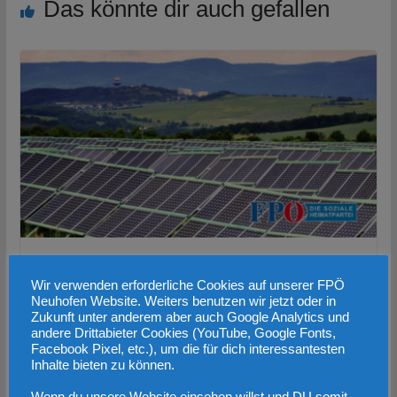
Das könnte dir auch gefallen
Energieautarke Bauernhöfe: Viel zu spät
Wir verwenden erforderliche Cookies auf unserer FPÖ
und unausreichende Förderung
Neuhofen Website. Weiters benutzen wir jetzt oder in
Zukunft unter anderem aber auch Google Analytics und
9. Februar 2023
andere Drittabieter Cookies (YouTube, Google Fonts,
Facebook Pixel, etc.), um die für dich interessantesten
Inhalte bieten zu können.
Wenn du unsere Website einsehen willst und DU somit