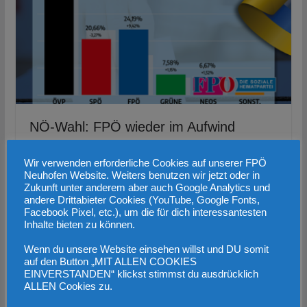
NÖ-Wahl: FPÖ wieder im Aufwind
30. Januar 2023
Wir verwenden erforderliche Cookies auf unserer FPÖ
Neuhofen Website. Weiters benutzen wir jetzt oder in
Zukunft unter anderem aber auch Google Analytics und
andere Drittabieter Cookies (YouTube, Google Fonts,
Facebook Pixel, etc.), um die für dich interessantesten
Inhalte bieten zu können.
Wenn du unsere Website einsehen willst und DU somit
auf den Button „MIT ALLEN COOKIES
EINVERSTANDEN“ klickst stimmst du ausdrücklich
ALLEN Cookies zu.