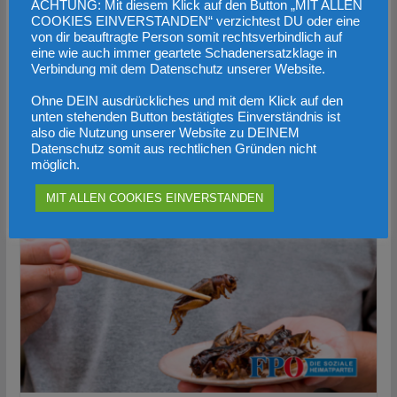
ACHTUNG: Mit diesem Klick auf den Button „MIT ALLEN
COOKIES EINVERSTANDEN“ verzichtest DU oder eine
von dir beauftragte Person somit rechtsverbindlich auf
eine wie auch immer geartete Schadenersatzklage in
Verbindung mit dem Datenschutz unserer Website.
„Gesunde Zukunft für alle“: Notwendige
Ohne DEIN ausdrückliches und mit dem Klick auf den
Maßnahmen gegen den Ärztemangel
unten stehenden Button bestätigtes Einverständnis ist
also die Nutzung unserer Website zu DEINEM
24. Januar 2023
Datenschutz somit aus rechtlichen Gründen nicht
möglich.
MIT ALLEN COOKIES EINVERSTANDEN