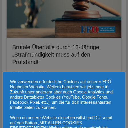
Brutale Überfälle durch 13-Jährige:
„Strafmündigkeit muss auf den
Prüfstand!“
12. November 2022
Wir verwenden erforderliche Cookies auf unserer FPÖ
Neuhofen Website. Weiters benutzen wir jetzt oder in
Zukunft unter anderem aber auch Google Analytics und
andere Drittabieter Cookies (YouTube, Google Fonts,
Facebook Pixel, etc.), um die für dich interessantesten
Inhalte bieten zu können.
Wenn du unsere Website einsehen willst und DU somit
auf den Button „MIT ALLEN COOKIES