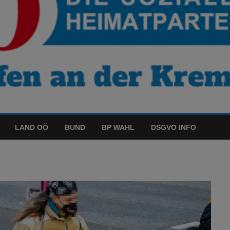
LAND OÖ
BUND
BP WAHL
DSGVO INFO