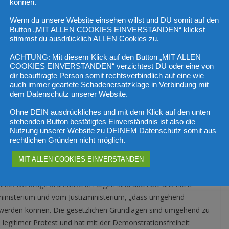
können.
Wenn du unsere Website einsehen willst und DU somit auf den
in Linz nunmehr die Polizei vor Herausforderungen, sondern
Button „MIT ALLEN COOKIES EINVERSTANDEN“ klickst
auch in Linz für ein Chaos zu sorgen. Das Demonstrationsrecht
stimmst du ausdrücklich ALLEN Cookies zu.
minellen Klima-Moralapostel ausgereizt werden“, kritisierte der
ACHTUNG: Mit diesem Klick auf den Button „MIT ALLEN
r FPÖ Oberösterreich, LAbg. Michael Gruber „dass nunmehr
COOKIES EINVERSTANDEN“ verzichtest DU oder eine von
hen die öffentliche Ordnung zu stören. Null Toleranz muss
dir beauftragte Person somit rechtsverbindlich auf eine wie
auch immer geartete Schadenersatzklage in Verbindung mit
hinderung der Blaulicht-Organisationen bei notwendigen
dem Datenschutz unserer Website.
Ohne DEIN ausdrückliches und mit dem Klick auf den unten
stehenden Button bestätigtes Einverständnis ist also die
ehen
Nutzung unserer Website zu DEINEM Datenschutz somit aus
rechtlichen Gründen nicht möglich.
ndnis für diese Straßenblockaden durch die ‚Letzte Generation‘,
des „Profil“, wonach 55 Prozent der Österreicher diese
MIT ALLEN COOKIES EINVERSTANDEN
 die rechtzeitige Hilfe für eine verunfallte Radfahrerin, der durch
nnte. Derartige dramatische Folgen sind auch bei uns nicht
ministerium und vom Justizministerium, „dass umgehend
t werden können. Die gesetzlichen Grundlagen sind umgehend zu
legitimer Protest und hat mit der Demonstrationsfreiheit