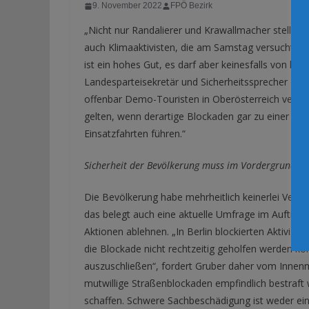
9. November 2022
FPÖ Bezirk
„Nicht nur Randalierer und Krawallmacher stellen 
auch Klimaaktivisten, die am Samstag versuchten 
ist ein hohes Gut, es darf aber keinesfalls von kri
Landesparteisekretär und Sicherheitssprecher de
offenbar Demo-Touristen in Oberösterreich versuc
gelten, wenn derartige Blockaden gar zu einer Be
Einsatzfahrten führen.“
Sicherheit der Bevölkerung muss im Vordergrund st
Die Bevölkerung habe mehrheitlich keinerlei Verstä
das belegt auch eine aktuelle Umfrage im Auftrag 
Aktionen ablehnen. „In Berlin blockierten Aktivisten
die Blockade nicht rechtzeitig geholfen werden ko
auszuschließen“, fordert Gruber daher vom Innen
mutwillige Straßenblockaden empfindlich bestraf
schaffen. Schwere Sachbeschädigung ist weder ein 