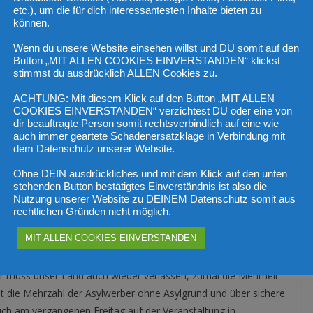
tegrationsfonds (ÖIF) sieht die überwiegende Mehrheit der
etc.), um die für dich interessantesten Inhalte bieten zu
itisch. Für FPÖ-Landesparteisekretär und
können.
das Ergebnis keine Überraschung. „Die Österreicher sehen in
Wenn du unsere Website einsehen willst und DU somit auf den
mmenleben mit Migranten, auch vor dem Hintergrund der
Button „MIT ALLEN COOKIES EINVERSTANDEN“ klickst
und Jahre. Zwei Drittel der Befragten bewerten das
stimmst du ausdrücklich ALLEN Cookies zu.
en als eher oder sehr schlecht – das sollte uns zu denken
ACHTUNG: Mit diesem Klick auf den Button „MIT ALLEN
COOKIES EINVERSTANDEN“ verzichtest DU oder eine von
dir beauftragte Person somit rechtsverbindlich auf eine wie
auch immer geartete Schadenersatzklage in Verbindung mit
 Integrationsbereitschaft belasten die Beziehungen zusätzlich,
dem Datenschutz unserer Website.
r an der Gesamtkriminalität ist signifikant höher als der der
 des politischen Islam bereite den Österreichern zunehmend
Ohne DEIN ausdrückliches und mit dem Klick auf den unten
stehenden Button bestätigtes Einverständnis ist also die
lich islamistischen Gewalttaten in Europa und Österreich der
Nutzung unserer Website zu DEINEM Datenschutz somit aus
rechtlichen Gründen nicht möglich.
MIT ALLEN COOKIES EINVERSTANDEN
illen der Migranten, sich zu integrieren und unsere Werte
zielen darauf ab. Es sei aber nochmals deutlich gesagt: Wer
er muss unser Land auch wieder verlassen, zumal die Mehrheit
st die Mehrzahl der Asylwerber ohne Asylgrund und über sichere
uch am vergangenen Freitag auf der Veranstaltung in