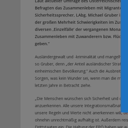
Laut aktueller Umfrage des Österreichischen In
Befragten das Zusammenleben mit Migranten kr
Sicherheitssprecher, LAbg. Michael Gruber ist 
der großen Mehrheit Schwierigkeiten im Zusa
diversen ‚Einzelfälle‘ der vergangenen Monate 
Zusammenleben mit Zuwanderern bzw. Flüchtling
geben.“
Ausländergewalt und -kriminalität und mangelhafte
so Gruber, denn „der Anteil ausländischer Straftäte
einheimischen Bevölkerung.“ Auch die Ausbreitung
Sorgen, was kein Wunder sei, wenn man die mutmaß
letzten Jahre in Betracht ziehe.
„Die Menschen wünschen sich Sicherheit und den W
anzuerkennen. Alle unsere Integrationsmaßnahmen 
unsere Regeln und Werte nicht anerkennen will, d
ohnehin unrechtmäßig aufhältig ist. Außerdem rei
Drittstaaten ein. Die Haltung der FPÖ haben wir a