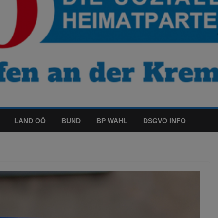
LAND OÖ
BUND
BP WAHL
DSGVO INFO