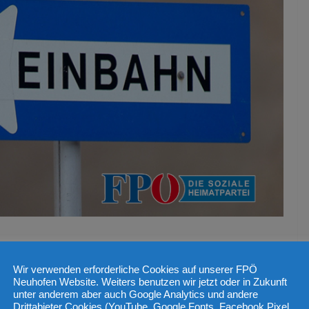
Einbahnstraße
Wir verwenden erforderliche Cookies auf unserer FPÖ
Neuhofen Website. Weiters benutzen wir jetzt oder in Zukunft
unter anderem aber auch Google Analytics und andere
Drittabieter Cookies (YouTube, Google Fonts, Facebook Pixel,