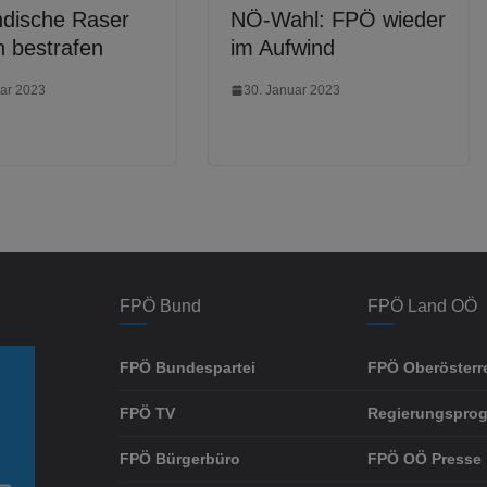
ndische Raser
NÖ-Wahl: FPÖ wieder
h bestrafen
im Aufwind
uar 2023
30. Januar 2023
FPÖ Bund
FPÖ Land OÖ
FPÖ Bundespartei
FPÖ Oberösterr
FPÖ TV
Regierungspro
FPÖ Bürgerbüro
FPÖ OÖ Presse