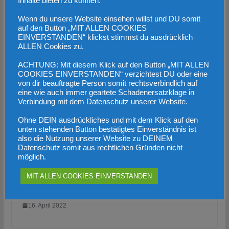
Inhalte bieten zu können.
7. Mai 2022
Wenn du unsere Website einsehen willst und DU somit
auf den Button „MIT ALLEN COOKIES
EINVERSTANDEN“ klickst stimmst du ausdrücklich
ALLEN Cookies zu.
ACHTUNG: Mit diesem Klick auf den Button „MIT ALLEN
COOKIES EINVERSTANDEN“ verzichtest DU oder eine
von dir beauftragte Person somit rechtsverbindlich auf
eine wie auch immer geartete Schadenersatzklage in
Verbindung mit dem Datenschutz unserer Website.
Ohne DEIN ausdrückliches und mit dem Klick auf den
unten stehenden Button bestätigtes Einverständnis ist
also die Nutzung unserer Website zu DEINEM
Datenschutz somit aus rechtlichen Gründen nicht
möglich.
Sozialbetrug: Null-Toleranzpolitik nötig,
MIT ALLEN COOKIES EINVERSTANDEN
OÖ im Spitzenfeld
16. April 2022