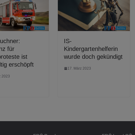
uchner:
IS-
nz für
Kindergartenhelferin
roteste ist
wurde doch gekündigt
tig erschöpft
17. März 2023
z 2023