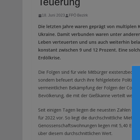
Teuerung
18. Juni 2023
FPÖ Bezirk
Die letzten Jahre waren geprägt von multiplen 
Ukraine. Damit verbunden waren unter anderem 
Leben verteuerten und uns auch weiterhin belaste
konstant zwischen 9 und 12 Prozent. Eine solc
Erdölkrise.
Die Folgen sind für viele Mitbürger existenzbedro
sondern befeuert durch ihre fehlgeleitete Politik d
vermeintlichen Bekämpfung der Folgen der Coron
Bevölkerung, die mit der Gießkanne verteilt werden
Seit einigen Tagen liegen die neuesten Zahlen der S
für 2022 vor. So liegt die durchschnittliche Miete 
Genossenschaftswohnungen liegen mit 5,40 Euro u
über diesem durchschnittlichen Wert.