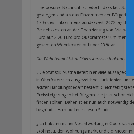
Eine positive Nachricht ist jedoch, dass laut Stati
gestiegen sind als das Einkommen der Bürgerinne
17 % des Einkommens bundesweit. 2022 lag dieser 
Betriebskosten an der Finanzierung von Mietwohn
Euro auf 2,20 Euro pro Quadratmeter um mehr als 
gesamten Wohnkosten auf über 28 % an.
Die Wohnbaupolitik in Oberösterreich funktioniert
„Die Statistik Austria liefert hier viele aussagekr
in Oberösterreich ausgezeichnet funktioniert und 
akuter Handlungsbedarf besteht. Gleichzeitig steh
Preissteigerungen bei Bürgern, die jetzt schon n
finden sollten. Daher ist es nun auch notwendig d
begründet Haimbuchner diesen Schritt.
„Ich habe in meiner Verantwortung in Oberösterre
Wohnbau, den Wohnungsmarkt und die Mieten in O