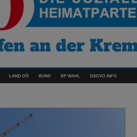
LAND OÖ
BUND
BP WAHL
DSGVO INFO