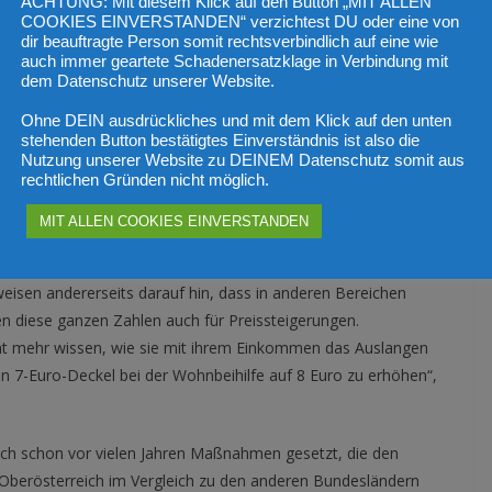
ACHTUNG: Mit diesem Klick auf den Button „MIT ALLEN
COOKIES EINVERSTANDEN“ verzichtest DU oder eine von
stik Austria in den letzten zehn Jahren die Wohnkosten weniger
dir beauftragte Person somit rechtsverbindlich auf eine wie
n und Bürger. So betrug der Anteil der Wohnkosten 2012 noch
auch immer geartete Schadenersatzklage in Verbindung mit
Wert bei 16 %. Besorgniserregend ist jedoch der Anteil der
dem Datenschutz unserer Website.
ungen. In den vergangenen zehn Jahren stiegen diese von 1,60
Ohne DEIN ausdrückliches und mit dem Klick auf den unten
37 %. Dadurch stieg auch der Betriebskostenanteil an den
stehenden Button bestätigtes Einverständnis ist also die
Nutzung unserer Website zu DEINEM Datenschutz somit aus
rechtlichen Gründen nicht möglich.
MIT ALLEN COOKIES EINVERSTANDEN
äftige Zahlen. Diese beweisen einerseits, dass die Wohnbaupolitik
weisen andererseits darauf hin, dass in anderen Bereichen
en diese ganzen Zahlen auch für Preissteigerungen.
icht mehr wissen, wie sie mit ihrem Einkommen das Auslangen
en 7-Euro-Deckel bei der Wohnbeihilfe auf 8 Euro zu erhöhen“,
ich schon vor vielen Jahren Maßnahmen gesetzt, die den
berösterreich im Vergleich zu den anderen Bundesländern