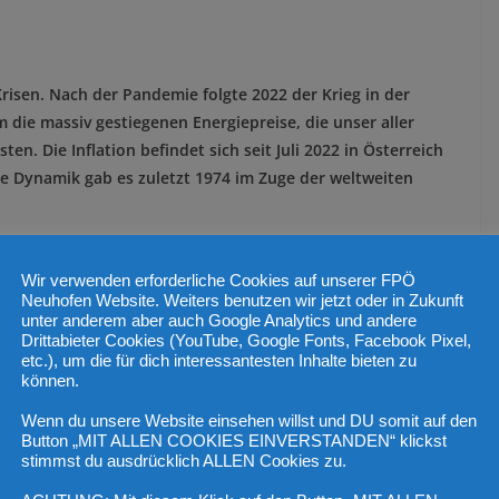
Krisen. Nach der Pandemie folgte 2022 der Krieg in der
die massiv gestiegenen Energiepreise, die unser aller
n. Die Inflation befindet sich seit Juli 2022 in Österreich
he Dynamik gab es zuletzt 1974 im Zuge der weltweiten
hend. Zudem schafft die Bundesregierung keinerlei Lösungen,
Wir verwenden erforderliche Cookies auf unserer FPÖ
ie Inflation weiter an. Die horrenden Ausgaben zur
Neuhofen Website. Weiters benutzen wir jetzt oder in Zukunft
a-Pandemie oder die milliardenhohen Zuschüsse an die
unter anderem aber auch Google Analytics und andere
, sorgen beispielsweise für eine weitere Erhitzung.
Drittabieter Cookies (YouTube, Google Fonts, Facebook Pixel,
etc.), um die für dich interessantesten Inhalte bieten zu
können.
tatistik Austria zur Nettomiete (inkl. USt. ohne Betriebskosten)
in Oberösterreich bei 6 Euro pro Quadratmeter.
Wenn du unsere Website einsehen willst und DU somit auf den
Button „MIT ALLEN COOKIES EINVERSTANDEN“ klickst
nter diesem Wert, private Vermietungen mit 6,90 Euro deutlich
stimmst du ausdrücklich ALLEN Cookies zu.