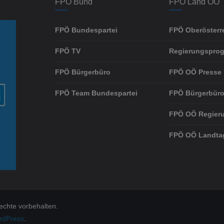
FPÖ Bund
FPÖ Land OÖ
FPÖ Bundespartei
FPÖ Oberösterr
FPÖ TV
Regierungspro
FPÖ Bürgerbüro
FPÖ OÖ Presse
FPÖ Team Bundespartei
FPÖ Bürgerbüro
FPÖ OÖ Regier
FPÖ OÖ Landta
Rechte vorbehalten.
rdPress
.