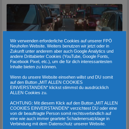
Wir verwenden erforderliche Cookies auf unserer FPÖ
Neuhofen Website. Weiters benutzen wir jetzt oder in
Zukunft unter anderem aber auch Google Analytics und
andere Drittabieter Cookies (YouTube, Google Fonts,
Facebook Pixel, etc.), um die für dich interessantesten
Inhalte bieten zu können.
Neuhofner Ortsgruppe bei LR
Wenn du unsere Website einsehen willst und DU somit
Steinkellner bzgl. anstehender
auf den Button „MIT ALLEN COOKIES
EINVERSTANDEN“ klickst stimmst du ausdrücklich
Verkehrsmaßnahmen.
ALLEN Cookies zu.
15. März 2022
ACHTUNG: Mit diesem Klick auf den Button „MIT ALLEN
COOKIES EINVERSTANDEN“ verzichtest DU oder eine
von dir beauftragte Person somit rechtsverbindlich auf
Werbung
eine wie auch immer geartete Schadenersatzklage in
Verbindung mit dem Datenschutz unserer Website.