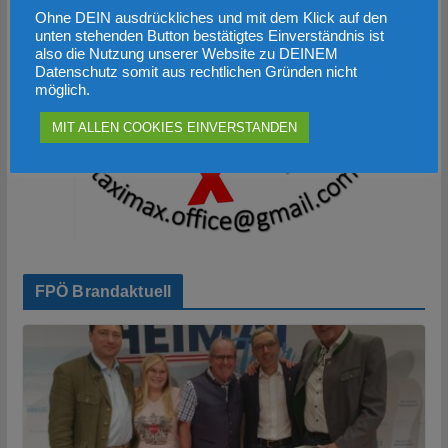
Ohne DEIN ausdrückliches und mit dem Klick auf den
unten stehenden Button bestätigtes Einverständnis ist
also die Nutzung unserer Website zu DEINEM
Datenschutz somit aus rechtlichen Gründen nicht
möglich.
MIT ALLEN COOKIES EINVERSTANDEN
FPÖ Brandaktuell