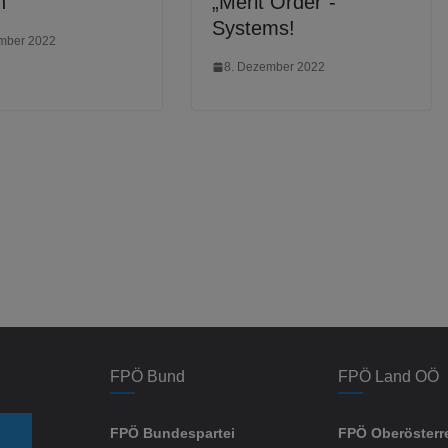
n
„Merit Order“-
Systems!
mber 2022
8. Dezember 2022
FPÖ Bund
FPÖ Land OÖ
FPÖ Bundespartei
FPÖ Oberösterr