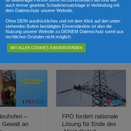
dir beauftragte Person somit rechtsverbindlich auf eine wie
ürger und Bürgerinnen, unserer Heimatgemeinde, ein frohes,
auch immer geartete Schadenersatzklage in Verbindung mit
 der Familie.
dem Datenschutz unserer Website.
Ohne DEIN ausdrückliches und mit dem Klick auf den unten
stehenden Button bestätigtes Einverständnis ist also die
FPÖ Neuhofen an der Krems beim „Kuddel
Nutzung unserer Website zu DEINEM Datenschutz somit aus
rechtlichen Gründen nicht möglich.
Muddel“ Theater
MIT ALLEN COOKIES EINVERSTANDEN
n
euhofen –
FPÖ fordert nationale
t Gewalt an
Lösung für Ende des