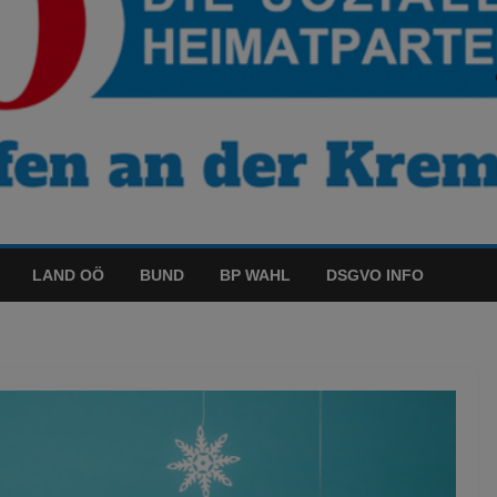
LAND OÖ
BUND
BP WAHL
DSGVO INFO