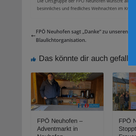
Die Ortsgruppe der FPÖ Neuhofen wünscht allen B
besinnliches und friedliches Weihnachten im Kreise
FPÖ Neuhofen sagt „Danke“ zu unseren
Blaulichtorganisation.
Das könnte dir auch gefalle
FPÖ Neuhofen –
FPÖ N
Adventmarkt in
Stopp