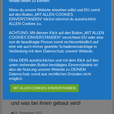
Inhalte bieten zu können.
Freiheit!
Wenn du unsere Website einsehen willst und DU somit
auf den Button „MIT ALLEN COOKIES
EINVERSTANDEN“ klickst stimmst du ausdrücklich
Das könnte dir auch gefallen
ALLEN Cookies zu.
ACHTUNG: Mit diesem Klick auf den Button „MIT ALLEN
COOKIES EINVERSTANDEN“ verzichtest DU oder eine
von dir beauftragte Person somit rechtsverbindlich auf
eine wie auch immer geartete Schadenersatzklage in
Verbindung mit dem Datenschutz unserer Website.
Ohne DEIN ausdrückliches und mit dem Klick auf den
unten stehenden Button bestätigtes Einverständnis ist
also die Nutzung unserer Website zu DEINEM
Datenschutz somit aus rechtlichen Gründen nicht
möglich.
MIT ALLEN COOKIES EINVERSTANDEN
Gemeinden müssen entscheiden, ob
und was bei ihnen gebaut wird!
24. September 2022