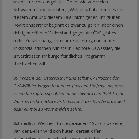
wurde zurecht ausgebuht. Einen, wie von vielen
Schwarzen vorgebrachten, „Welpenschutz“ kann es bei
diesem Amt und diesem Salär nicht geben. Im grünen
Koalitionspartner beginnt es zwar zu gären, aber einen
richtigen offenen Widerstand gegen die ÖVP gibt es
nicht. Zu sehr hängt man am Futtertrog und an der
linkssozialistischen Ministerin Leonore Gewessler, die
unverdrossen ihr bürgerfeindliches Programm
durchziehen will.
80 Prozent der Österreicher und selbst 67 Prozent der
ÖVP-Wähler klagen laut einer jüngsten Umfrage an, dass
es ein Korruptionsproblem in der heimischen Politik gibt.
Wäre es nicht höchste Zeit, dass sich der Bundespräsident
dazu einmal zu Wort melden sollte?
Schnedlitz:
Welcher Bundespräsident? Scherz beiseite,
Van der Bellen wird sich hüten, derzeit offen
aufzutreten, viel zu schlecht war sein Auftritt in der