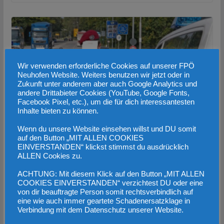
Wir verwenden erforderliche Cookies auf unserer FPÖ
Neuhofen Website. Weiters benutzen wir jetzt oder in
Zukunft unter anderem aber auch Google Analytics und
andere Drittabieter Cookies (YouTube, Google Fonts,
Facebook Pixel, etc.), um die für dich interessantesten
Inhalte bieten zu können.
Wenn du unsere Website einsehen willst und DU somit
Substanzlose Absichtserklärungen in
auf den Button „MIT ALLEN COOKIES
EINVERSTANDEN“ klickst stimmst du ausdrücklich
Brüssel halten keinen einzigen illegalen
ALLEN Cookies zu.
Einwanderer ab!
ACHTUNG: Mit diesem Klick auf den Button „MIT ALLEN
COOKIES EINVERSTANDEN“ verzichtest DU oder eine
10. März 2023
von dir beauftragte Person somit rechtsverbindlich auf
eine wie auch immer geartete Schadenersatzklage in
Verbindung mit dem Datenschutz unserer Website.