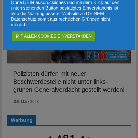
Ohne DEIN ausdrückliches und mit dem Klick auf den
unten stehenden Button bestätigtes Einverständnis ist
also die Nutzung unserer Website zu DEINEM
Datenschutz somit aus rechtlichen Gründen nicht
möglich.
MIT ALLEN COOKIES EINVERSTANDEN
Polizisten dürfen mit neuer
Beschwerdestelle nicht unter links-
grünen Generalverdacht gestellt werden!
6. März 2023
Werbung