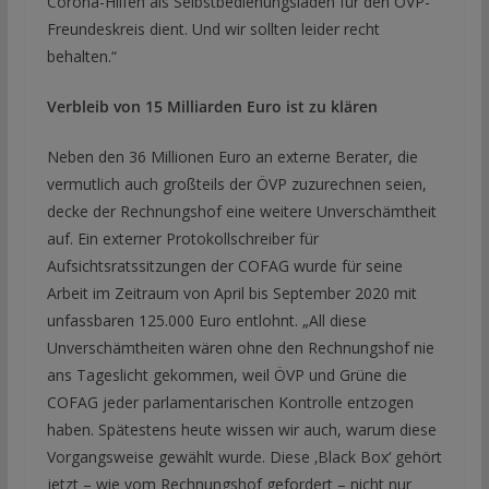
Corona-Hilfen als Selbstbedienungsladen für den ÖVP-
Freundeskreis dient. Und wir sollten leider recht
behalten.“
Verbleib von 15 Milliarden Euro ist zu klären
Neben den 36 Millionen Euro an externe Berater, die
vermutlich auch großteils der ÖVP zuzurechnen seien,
decke der Rechnungshof eine weitere Unverschämtheit
auf. Ein externer Protokollschreiber für
Aufsichtsratssitzungen der COFAG wurde für seine
Arbeit im Zeitraum von April bis September 2020 mit
unfassbaren 125.000 Euro entlohnt. „All diese
Unverschämtheiten wären ohne den Rechnungshof nie
ans Tageslicht gekommen, weil ÖVP und Grüne die
COFAG jeder parlamentarischen Kontrolle entzogen
haben. Spätestens heute wissen wir auch, warum diese
Vorgangsweise gewählt wurde. Diese ‚Black Box‘ gehört
jetzt – wie vom Rechnungshof gefordert – nicht nur