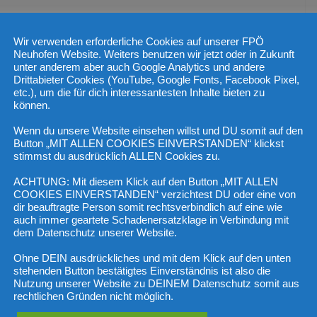
thüllungen: „Dieser Skandal betrifft selbstverständlich auch
Wir verwenden erforderliche Cookies auf unserer FPÖ
Neuhofen Website. Weiters benutzen wir jetzt oder in Zukunft
unter anderem aber auch Google Analytics und andere
Drittabieter Cookies (YouTube, Google Fonts, Facebook Pixel,
heute, Mittwoch, FPÖ-Generalsekretär Michael Schnedlitz die
etc.), um die für dich interessantesten Inhalte bieten zu
genüber der APA. Nehammer spiele eigentlich nur den
können.
 durch die Krise zu führen hätte. „Genau das macht er nämlich
Wenn du unsere Website einsehen willst und DU somit auf den
ten in unser Land. Der ÖVP-Kanzler zieht Österreich in einen
Button „MIT ALLEN COOKIES EINVERSTANDEN“ klickst
sowie die Energiekrise, und er opfert damit den eigenen
stimmst du ausdrücklich ALLEN Cookies zu.
sende eigene Arbeitsplätze und zum Darüberstreuen auch noch
ACHTUNG: Mit diesem Klick auf den Button „MIT ALLEN
en er und sein Innenminister hauptverantwortlich für die
COOKIES EINVERSTANDEN“ verzichtest DU oder eine von
ben wir in Österreich also keinen Krisenkanzler, sondern eine
dir beauftragte Person somit rechtsverbindlich auf eine wie
auch immer geartete Schadenersatzklage in Verbindung mit
dem Datenschutz unserer Website.
r
Ohne DEIN ausdrückliches und mit dem Klick auf den unten
stehenden Button bestätigtes Einverständnis ist also die
Nutzung unserer Website zu DEINEM Datenschutz somit aus
. Immerhin war Nehammer ja auch unter Parteichef Kurz von
rechtlichen Gründen nicht möglich.
 von Kurz zum Innenminister gemacht. Mit seinen Aussagen