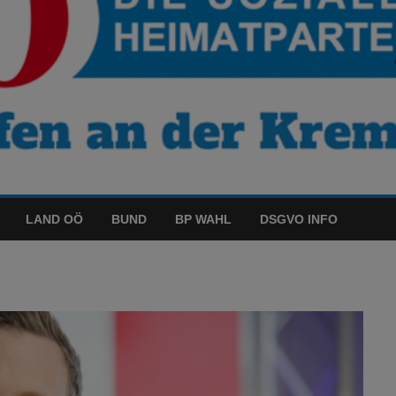
LAND OÖ
BUND
BP WAHL
DSGVO INFO