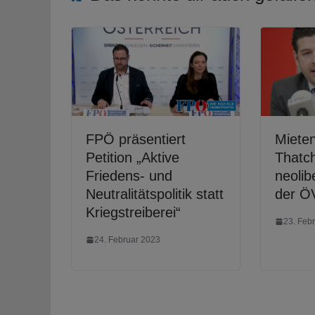
FPÖ präsentiert
Miete
Petition „Aktive
Thatch
Friedens- und
neolib
Neutralitätspolitik statt
der Ö
Kriegstreiberei“
23. Feb
24. Februar 2023