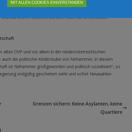
homas Schmid obendrein auch aktive ÖVP-Spitzenpolitiker wie
MIT ALLEN COOKIES EINVERSTANDEN
ammer kann diese Tatsache nicht einfach in die türkise
 Skandal betrifft selbstverständlich auch die tiefschwarze
tschaft
er alten ÖVP und vor allem in der niederösterreichischen
st auch die politische Kinderstube von Nehammer, in diesem
aft ist Nehammer großgeworden und politisch sozialisiert“, so
egierung endgültig gescheitert sieht und sofort Neuwahlen
r
Grenzen sichern: Keine Asylanten, keine
Quartiere
n