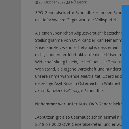
20. Oktober 2022
FPÖ Bezirk
FPÖ-Generalsekretär Schnedlitz zu neuen Schmid-En
die tiefschwarze Gegenwart der Volkspartei.“
Als einen „peinlichen Abputzversuch“ bezeichnete 
Stellungnahme von ÖVP-Kanzler Karl Nehammer ge
Krisenkanzler, wenn er behaupte, dass er ein Land
nicht, sondern er führt aktiv alle diese Krisen mit
Wirtschaftskrieg hinein, er befeuert die Teuerung 
Wohlstand, die eigene Wirtschaft und hunderttau
unsere immerwährende Neutralität. Überdies zeichn
derzeitige Asyl-Krise in Österreich. In Wahrheit ha
akute Kanzlerkrise“, sagte Schnedlitz.
Nehammer war unter Kurz ÖVP-Generalsekretä
„Abputzen gilt also überhaupt schon einmal nicht
2018 bis 2020 ÖVP-Generalsekretär, und er wurde