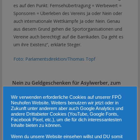
es auf den Punkt: Fernsehübertragung = Werbewert =
Sponsoren = Überleben des Vereins Ja oder Nein oder
auch internationale Wettkämpfe Ja oder Nein. Genau
aus diesem Grund gehen die Sportorganisationen und
Vereine auch berechtigt auf die Barrikaden. Da geht es
um ihre Existenz“, erklärte Steger.
Foto: Parlamentsdirektion/Thomas Topf
Nein zu Geldgeschenken für Asylwerber, zum
Körberlgeld für Asyl-Quartiergeber und zu ORF-
Wir verwenden erforderliche Cookies auf unserer FPÖ
Zwangssteuer!
Neuhofen Website. Weiters benutzen wir jetzt oder in
Asyl-Statistik: Asylbremse ist Ammenmärchen par
Zukunft unter anderem aber auch Google Analytics und
andere Drittabieter Cookies (YouTube, Google Fonts,
excellence
Facebook Pixel, etc.), um die für dich interessantesten
Inhalte bieten zu können.
Das könnte dir auch gefallen
Wenn du unsere Website einsehen willst und DU somit