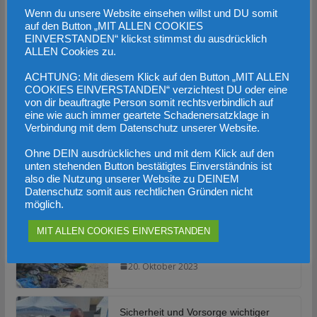
Wenn du unsere Website einsehen willst und DU somit
auf den Button „MIT ALLEN COOKIES
EINVERSTANDEN“ klickst stimmst du ausdrücklich
BRANDAKTUELL
BREAKING NEWS
BUND
ALLEN Cookies zu.
Heimattour mit Herbert Kickl in
ACHTUNG: Mit diesem Klick auf den Button „MIT ALLEN
COOKIES EINVERSTANDEN“ verzichtest DU oder eine
Micheldorf
von dir beauftragte Person somit rechtsverbindlich auf
eine wie auch immer geartete Schadenersatzklage in
Verbindung mit dem Datenschutz unserer Website.
23. Oktober 2023
FPÖ Bezirk
Ohne DEIN ausdrückliches und mit dem Klick auf den
Montag war in Micheldorf der Bär los, Herbert Kickl auf
unten stehenden Button bestätigtes Einverständnis ist
Besuch in OÖ! Beginn 19Uhr aber bereits 2 Stunden
also die Nutzung unserer Website zu DEINEM
Datenschutz somit aus rechtlichen Gründen nicht
vorher
möglich.
MIT ALLEN COOKIES EINVERSTANDEN
Migrantenstrom reißt nicht ab
20. Oktober 2023
Sicherheit und Vorsorge wichtiger