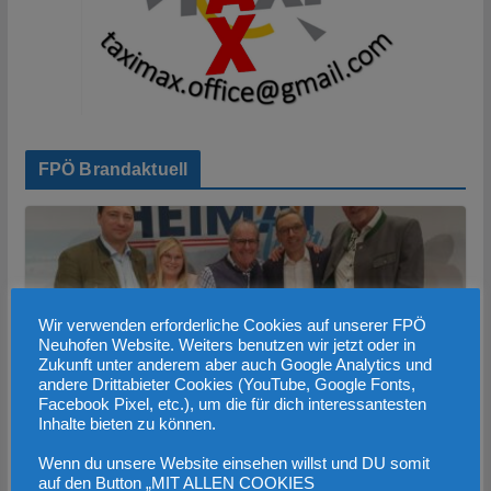
FPÖ Brandaktuell
Wir verwenden erforderliche Cookies auf unserer FPÖ
Neuhofen Website. Weiters benutzen wir jetzt oder in
Zukunft unter anderem aber auch Google Analytics und
andere Drittabieter Cookies (YouTube, Google Fonts,
Facebook Pixel, etc.), um die für dich interessantesten
Inhalte bieten zu können.
Wenn du unsere Website einsehen willst und DU somit
BRANDAKTUELL
BREAKING NEWS
BUND
auf den Button „MIT ALLEN COOKIES