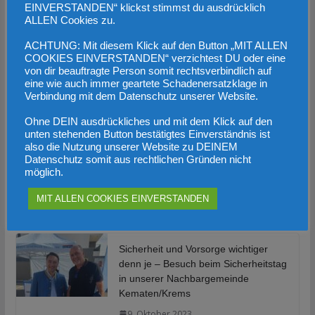
EINVERSTANDEN“ klickst stimmst du ausdrücklich
Heimattour mit Herbert Kickl in
ALLEN Cookies zu.
Micheldorf
ACHTUNG: Mit diesem Klick auf den Button „MIT ALLEN
COOKIES EINVERSTANDEN“ verzichtest DU oder eine
von dir beauftragte Person somit rechtsverbindlich auf
23. Oktober 2023
FPÖ Bezirk
eine wie auch immer geartete Schadenersatzklage in
Montag war in Micheldorf der Bär los, Herbert Kickl auf
Verbindung mit dem Datenschutz unserer Website.
Besuch in OÖ! Beginn 19Uhr aber bereits 2 Stunden
Ohne DEIN ausdrückliches und mit dem Klick auf den
vorher
unten stehenden Button bestätigtes Einverständnis ist
also die Nutzung unserer Website zu DEINEM
Datenschutz somit aus rechtlichen Gründen nicht
möglich.
Migrantenstrom reißt nicht ab
MIT ALLEN COOKIES EINVERSTANDEN
20. Oktober 2023
Sicherheit und Vorsorge wichtiger
denn je – Besuch beim Sicherheitstag
in unserer Nachbargemeinde
Kematen/Krems
9. Oktober 2023