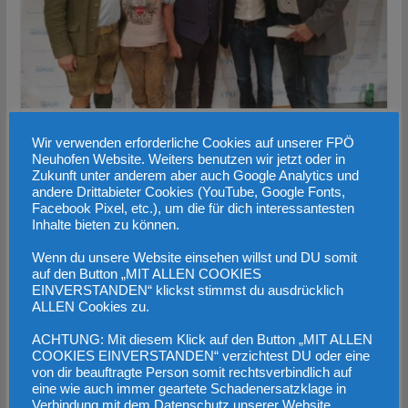
BRANDAKTUELL
BREAKING NEWS
BUND
Wir verwenden erforderliche Cookies auf unserer FPÖ
Neuhofen Website. Weiters benutzen wir jetzt oder in
Heimattour mit Herbert Kickl in
Zukunft unter anderem aber auch Google Analytics und
andere Drittabieter Cookies (YouTube, Google Fonts,
Micheldorf
Facebook Pixel, etc.), um die für dich interessantesten
Inhalte bieten zu können.
23. Oktober 2023
FPÖ Bezirk
Wenn du unsere Website einsehen willst und DU somit
auf den Button „MIT ALLEN COOKIES
Montag war in Micheldorf der Bär los, Herbert Kickl auf
EINVERSTANDEN“ klickst stimmst du ausdrücklich
Besuch in OÖ! Beginn 19Uhr aber bereits 2 Stunden
ALLEN Cookies zu.
vorher
ACHTUNG: Mit diesem Klick auf den Button „MIT ALLEN
COOKIES EINVERSTANDEN“ verzichtest DU oder eine
von dir beauftragte Person somit rechtsverbindlich auf
eine wie auch immer geartete Schadenersatzklage in
Migrantenstrom reißt nicht ab
Verbindung mit dem Datenschutz unserer Website.